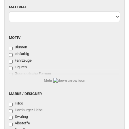
MATERIAL
MATERIAL
MOTIV
MOTIV
Blumen
einfarbig
Fahrzeuge
Figuren
Geometrische Formen
Herzen
Mehr
Karos
MARKE
Punkte
MARKE / DESIGNER
/
Sterne
Hilco
DESIGNER
Streifen
Hamburger Liebe
Tiere
Swafing
Weihnachten
Albstoffe
sonstiges