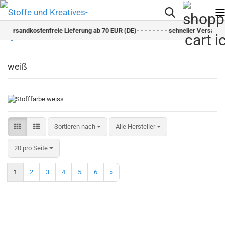
andkostenfreie Lieferung ab 70 EUR (DE)- - - - - - - - schneller Versand - - - - - -
weiß
Sortieren nach
Sortieren nach
Alle Hersteller
pro Seite
20 pro Seite
1
2
3
4
5
6
»