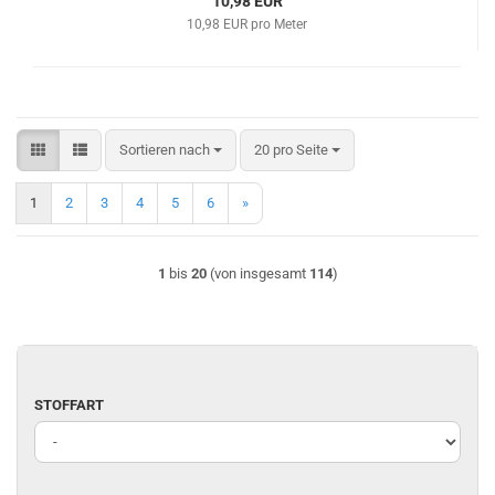
10,98 EUR
10,98 EUR pro Meter
Sortieren nach
pro Seite
Sortieren nach
20 pro Seite
1
2
3
4
5
6
»
1
bis
20
(von insgesamt
114
)
STOFFART
STOFFART