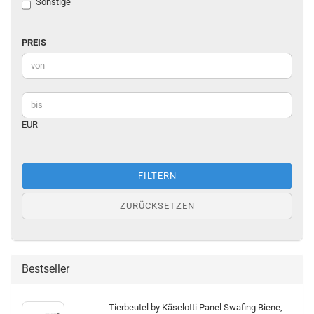
Sonstige
PREIS
PREIS
Preis bis
-
EUR
FILTERN
ZURÜCKSETZEN
Bestseller
Tierbeutel by Käselotti Panel Swafing Biene,