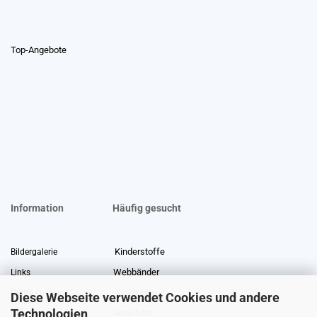
Top-Angebote
Information
Häufig gesucht
Kinderstoffe
Bildergalerie
Webbänder
Links
Stoffreste
Stoffe Lexikon
Diese Webseite verwendet Cookies und andere
Technologien
Angebote
Über uns