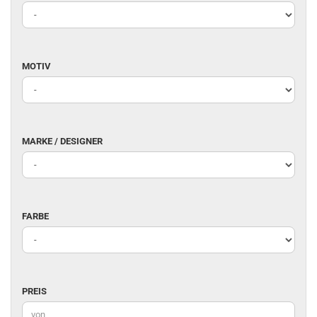
MOTIV
MOTIV
MARKE
MARKE / DESIGNER
/
DESIGNER
FARBE
FARBE
PREIS
PREIS
Preis bis