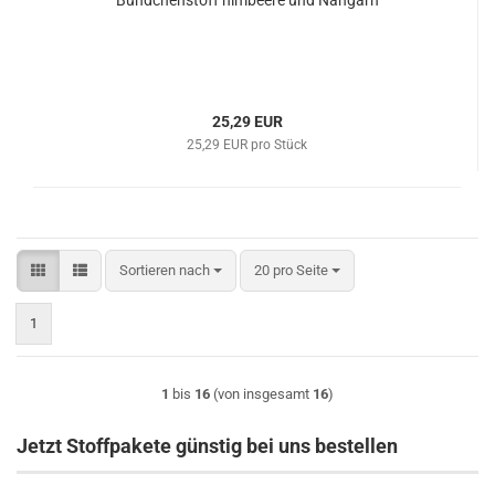
25,29 EUR
25,29 EUR pro Stück
Sortieren nach
pro Seite
Sortieren nach
20 pro Seite
1
1
bis
16
(von insgesamt
16
)
Jetzt Stoffpakete günstig bei uns bestellen