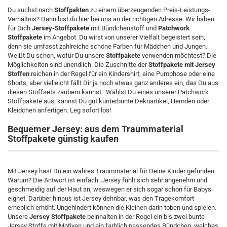
Du suchst nach
Stoffpakten
zu einem überzeugenden Preis-Leistungs-
Verhältnis? Dann bist du hier bei uns an der richtigen Adresse. Wir haben
für Dich
Jersey-Stoffpakete
mit Bündchenstoff und
Patchwork
Stoffpakete
im Angebot. Du wirst von unserer Vielfalt begeistert sein,
denn sie umfasst zahlreiche schöne Farben für Mädchen und Jungen.
Weißt Du schon, wofür Du unsere
Stoffpakete
verwenden möchtest? Die
Möglichkeiten sind unendlich. Die Zuschnitte der
Stoffpakete mit Jersey
Stoffen
reichen in der Regel für ein Kindershirt, eine Pumphose oder eine
Shorts, aber vielleicht fällt Dir ja noch etwas ganz anderes ein, das Du aus
diesen Stoffsets zaubern kannst. Wählst Du eines unserer Patchwork
Stoffpakete aus, kannst Du gut kunterbunte Dekoartikel, Hemden oder
Kleidchen anfertigen. Leg sofort los!
Bequemer Jersey: aus dem Traummaterial
Stoffpakete günstig kaufen
Mit Jersey hast Du ein wahres Traummaterial für Deine Kinder gefunden.
Warum? Die Antwort ist einfach. Jersey fühlt sich sehr angenehm und
geschmeidig auf der Haut an, weswegen er sich sogar schon für Babys
eignet. Darüber hinaus ist Jersey dehnbar, was den Tragekomfort
erheblich erhöht. Ungehindert können die Kleinen darin toben und spielen.
Unsere
Jersey Stoffpakete
beinhalten in der Regel ein bis zwei bunte
Jersey Stoffe mit Motiven und ein farblich passendes Bündchen, welches