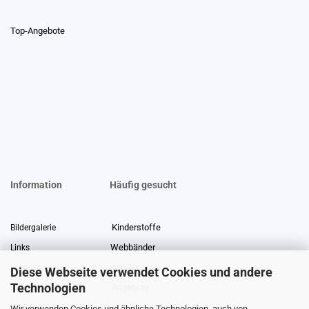
Top-Angebote
Information
Häufig gesucht
Kinderstoffe
Bildergalerie
Webbänder
Links
Stoffreste
Stoffe Lexikon
Diese Webseite verwendet Cookies und andere
Technologien
Angebote
Über uns
Wir verwenden Cookies und ähnliche Technologien, auch von
Gewerberabatt
Meterware