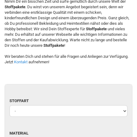
Nimm Dir ein bisschen Zeit und surfe gemütlich durch unsere Welt der
Stoffpakete
. Du wirst von unserem Angebot begeistert sein, denn wir
verbinden eine erstklassige Qualität mit einem schicken,
kinderfreundlichen Design und einem überzeugenden Preis. Ganz gleich,
ob Du professionell Bekleidung und Heimtextilien nähst oder dies als
Hobby betreibst: Wir sind Dein Stoffexperte für
Stoffpakete
und vieles
mehr. Du erhältst auf unserer Webseite alle wichtigen Informationen zu
den Stoffen und der Kaufabwicklung. Warte nicht zu lange und bestelle
Dir noch heute unsere
Stoffpakete
!
Wir beraten Dich und stehen für alle Fragen und Anliegen zur Verfügung.
Jetzt
Kontakt
aufnehmen!
STOFFART
STOFFART
MATERIAL
MATERIAL