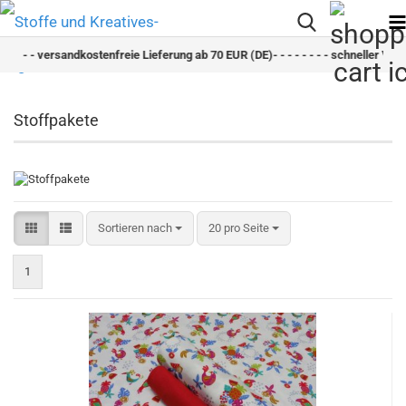
- versandkostenfreie Lieferung ab 70 EUR (DE)- - - - - - - - schneller Versand - - -
Stoffpakete
Sortieren nach
pro Seite
Sortieren nach
20 pro Seite
1