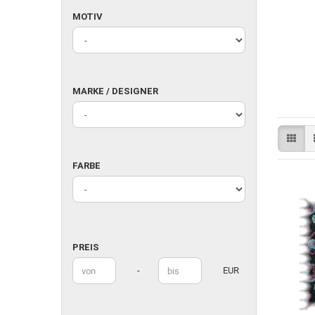
MOTIV
MOTIV
MARKE
MARKE / DESIGNER
/
DESIGNER
FARBE
FARBE
PREIS
PREIS
Preis bis
-
EUR