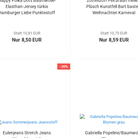
Happy Polka Dots Baumwolle-
Zottelstoff Fell braun melie
Elasthan-Jersey türkis
Plüsch Kunstfell Bart baste
Hamburger Liebe Punktestoff
Weihnachten Karneval
Stoffrest_52 cm reduziert
Stoffrest 43 cm reduziert
Statt 10,81 EUR
Statt 10,75 EUR
Nur 8,50 EUR
Nur 8,59 EUR
-20%
Eulenjeans Stretch Jeans
Gabriella Popeline/Baumwo