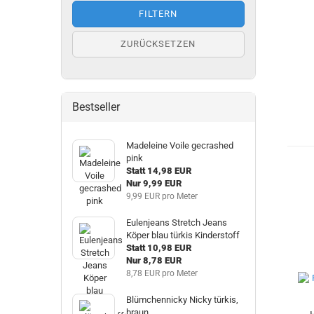
FILTERN
ZURÜCKSETZEN
Bestseller
Madeleine Voile gecrashed
pink
Statt 14,98 EUR
Nur 9,99 EUR
9,99 EUR pro Meter
Eulenjeans Stretch Jeans
Köper blau türkis Kinderstoff
Statt 10,98 EUR
Nur 8,78 EUR
8,78 EUR pro Meter
Blümchennicky Nicky türkis,
braun