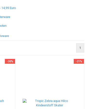
- 14,99 Euro
eterware
boten
sivware
1
-30%
-21%