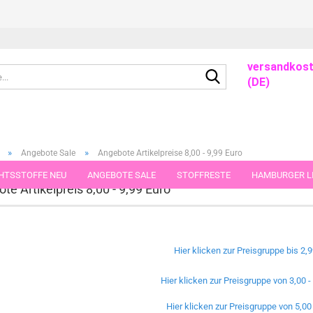
- -
- -
versandkost
Suche...
(DE)
»
»
Angebote Sale
Angebote Artikelpreise 8,00 - 9,99 Euro
HTSSTOFFE NEU
ANGEBOTE SALE
STOFFRESTE
HAMBURGER LI
te Artikelpreis 8,00 - 9,99 Euro
GUTSCHEINE
PORTO-FLATRATE
STOFFE IN STÜCKEN VON 25 UND
Hier klicken zur Preisgruppe bis 2,9
Hier klicken zur Preisgruppe von 3,00 -
Hier klicken zur Preisgruppe von 5,00 