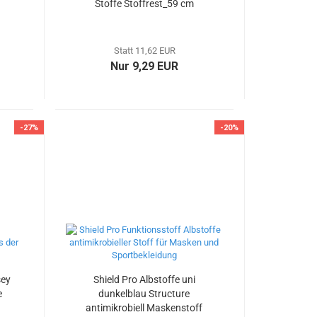
Stoffe Stoffrest_59 cm
reduziert
Statt 11,62 EUR
Nur 9,29 EUR
-27%
-20%
sey
Shield Pro Albstoffe uni
e
dunkelblau Structure
antimikrobiell Maskenstoff