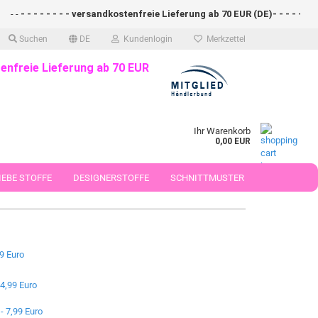
 - - - - - - versandkostenfreie Lieferung ab 70 EUR (DE)- - - - - - - - sch
Suchen
DE
Kundenlogin
Merkzettel
enfreie Lieferung ab 70 EUR
Ihr Warenkorb
0,00 EUR
EBE STOFFE
DESIGNERSTOFFE
SCHNITTMUSTER
 50 CM
9 Euro
 4,99 Euro
- 7,99 Euro