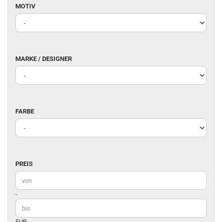
MOTIV
MOTIV
MARKE
MARKE / DESIGNER
/
DESIGNER
FARBE
FARBE
PREIS
PREIS
Preis bis
-
EUR