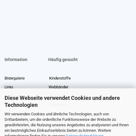
Information
Häufig gesucht
Kinderstoffe
Bildergalerie
Webbänder
Links
Stoffreste
Stoffe Lexikon
Diese Webseite verwendet Cookies und andere
Technologien
Angebote
Über uns
Wir verwenden Cookies und ähnliche Technologien, auch von
Gewerberabatt
Meterware
Drittanbietern, um die ordentliche Funktionsweise der Website zu
Stoffe auf Rechnung
gewährleisten, die Nutzung unseres Angebotes zu analysieren und Ihnen
ein bestmögliches Einkaufserlebnis bieten zu können. Weitere
Information zur Echtheit von Kundenbewertungen
Informationen finden Sie in unserer
Datenschutzerklärung
.