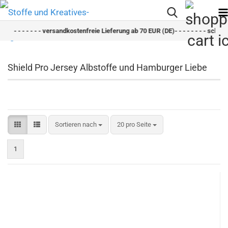
 - - - - - - versandkostenfreie Lieferung ab 70 EUR (DE)- - - - - - - - schneller Ve
Shield Pro Jersey Albstoffe und Hamburger Liebe
Sortieren nach
pro Seite
Sortieren nach
20 pro Seite
1