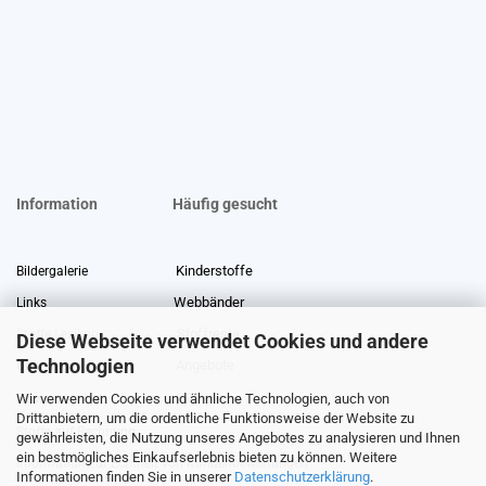
Information
Häufig gesucht
Kinderstoffe
Bildergalerie
Webbänder
Links
Stoffreste
Stoffe Lexikon
Diese Webseite verwendet Cookies und andere
Technologien
Angebote
Über uns
Wir verwenden Cookies und ähnliche Technologien, auch von
Gewerberabatt
Meterware
Drittanbietern, um die ordentliche Funktionsweise der Website zu
Stoffe auf Rechnung
gewährleisten, die Nutzung unseres Angebotes zu analysieren und Ihnen
ein bestmögliches Einkaufserlebnis bieten zu können. Weitere
Information zur Echtheit von Kundenbewertungen
Informationen finden Sie in unserer
Datenschutzerklärung
.