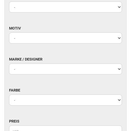
MOTIV
MOTIV
MARKE
MARKE / DESIGNER
/
DESIGNER
FARBE
FARBE
PREIS
PREIS
Preis bis