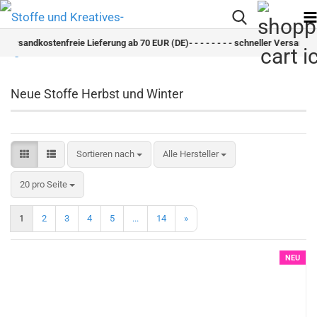
ndkostenfreie Lieferung ab 70 EUR (DE)- - - - - - - - schneller Versand - - - - - -
Neue Stoffe Herbst und Winter
Sortieren nach
Sortieren nach
Alle Hersteller
pro Seite
20 pro Seite
1
2
3
4
5
...
14
»
NEU