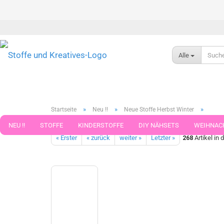
Alle
»
»
»
Startseite
Neu !!
Neue Stoffe Herbst Winter
Zottelstoff Fell braun meliert Plüsch Kunstfell Bart basteln Wei
NEU !!
STOFFE
KINDERSTOFFE
DIY NÄHSETS
WEIHNAC
« Erster
« zurück
weiter »
Letzter »
268
Artikel in 
WEBBAND WEBBÄNDER
NÄHZUBEHÖR
WOLLE UND ZUBEHÖR