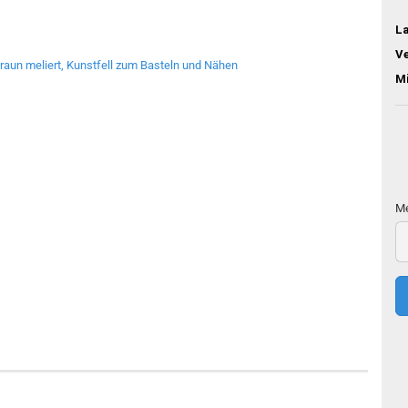
L
V
M
Me
Me