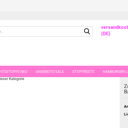
versandkost
Suche...
(DE)
hnachten Karneval
HTSSTOFFE NEU
ANGEBOTE SALE
STOFFRESTE
HAMBURGER LI
dieser Kategorie
GUTSCHEINE
PORTO-FLATRATE
STOFFE IN STÜCKEN VON 25 UND
Z
B
Ar
Li