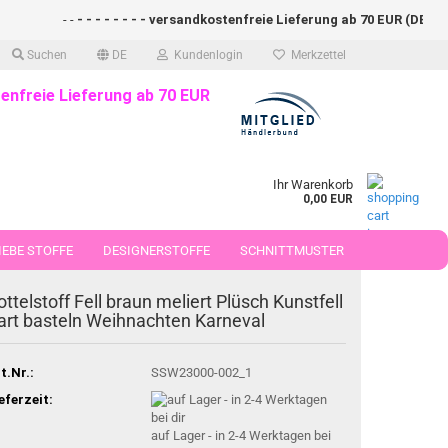
- -
- - - - - - - - versandkostenfreie Lieferung ab 70 EUR (DE)- - - -
Suchen
DE
Kundenlogin
Merkzettel
enfreie Lieferung ab 70 EUR
Ihr Warenkorb
0,00 EUR
EBE STOFFE
DESIGNERSTOFFE
SCHNITTMUSTER
 50 CM
ottelstoff Fell braun meliert Plüsch Kunstfell
art basteln Weihnachten Karneval
t.Nr.:
SSW23000-002_1
eferzeit:
auf Lager - in 2-4 Werktagen bei