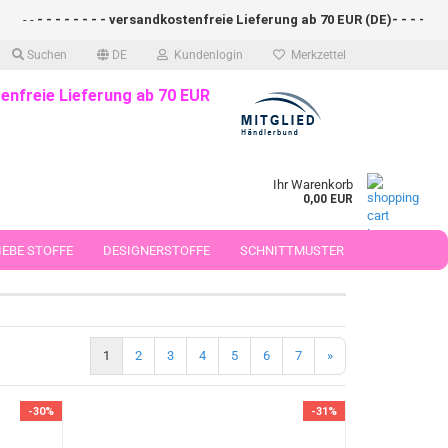
- - - - - - - versandkostenfreie Lieferung ab 70 EUR (DE)- - - - - - - - sc
Suchen
DE
Kundenlogin
Merkzettel
enfreie Lieferung ab 70 EUR
Ihr Warenkorb
0,00 EUR
EBE STOFFE
DESIGNERSTOFFE
SCHNITTMUSTER
 50 CM
1
2
3
4
5
6
7
»
-30%
-31%