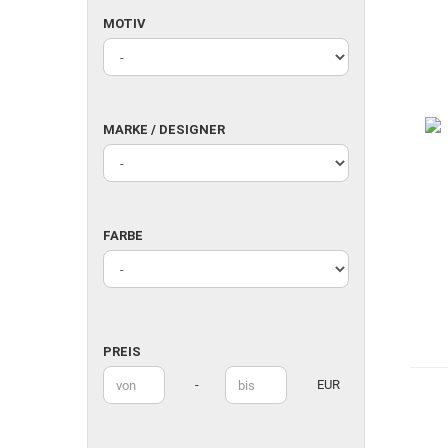
MOTIV
MOTIV
MARKE
MARKE / DESIGNER
/
DESIGNER
FARBE
FARBE
PREIS
PREIS
Preis bis
-
EUR