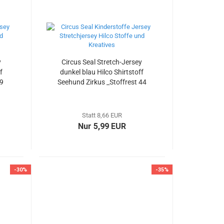
y
Circus Seal Stretch-Jersey
f
dunkel blau Hilco Shirtstoff
49
Seehund Zirkus _Stoffrest 44
cm reduziert
Statt 8,66 EUR
Nur 5,99 EUR
-30%
-35%