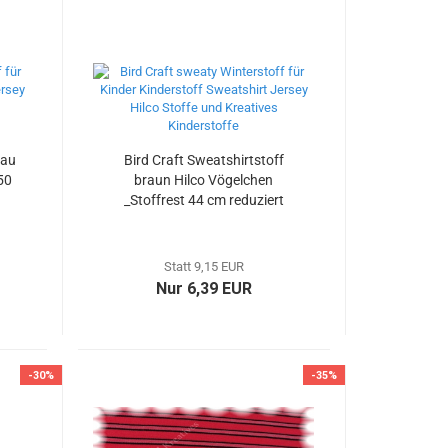
lau
Bird Craft Sweatshirtstoff
50
braun Hilco Vögelchen
_Stoffrest 44 cm reduziert
Statt 9,15 EUR
Nur 6,39 EUR
-30%
-35%