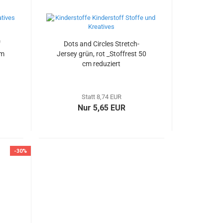
f
Dots and Circles Stretch-
cm
Jersey grün, rot _Stoffrest 50
cm reduziert
Statt 8,74 EUR
Nur 5,65 EUR
-30%