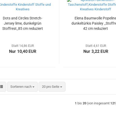
Dots and Circles Stretch-
Elena Baumwolle Popelin
Jersey lime, dunkelgrün
dunkeltürkis Paisley _Stoffr
Stoffrest_85 cm reduziert
42 cm reduziert
Statt 14,86 EUR
Statt 4,61 EUR
Nur 10,40 EUR
Nur 3,22 EUR
Sortieren nach
pro Seite
Sortieren nach
20 pro Seite
1
bis
20
(von insgesamt
121