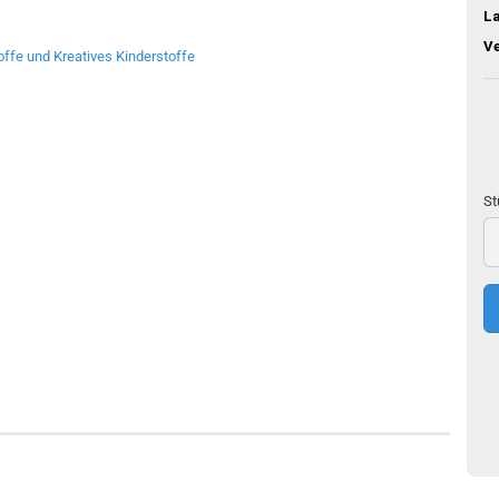
L
V
St
St