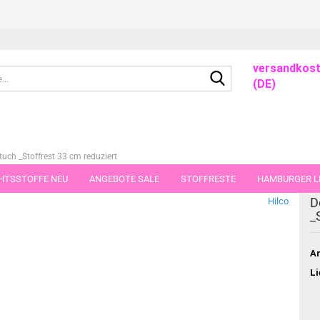
versandkost
Suche...
(DE)
uch _Stoffrest 33 cm reduziert
HTSSTOFFE NEU
ANGEBOTE SALE
STOFFRESTE
HAMBURGER LI
dieser Kategorie
D
Hilco
GUTSCHEINE
PORTO-FLATRATE
STOFFE IN STÜCKEN VON 25 UND
_
Ar
Li