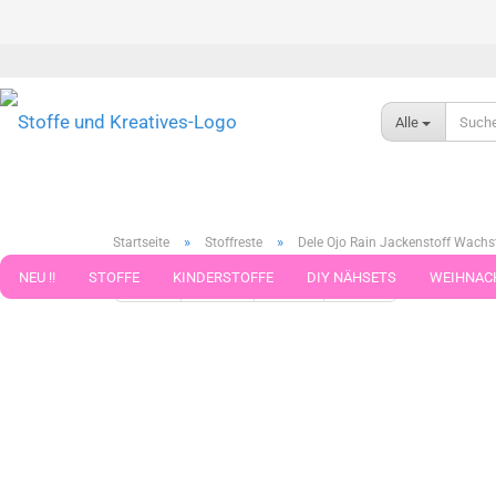
Alle
»
»
Startseite
Stoffreste
Dele Ojo Rain Jackenstoff Wachst
NEU !!
STOFFE
KINDERSTOFFE
DIY NÄHSETS
WEIHNAC
« Erster
« zurück
weiter »
Letzter »
186
Artikel in 
WEBBAND WEBBÄNDER
NÄHZUBEHÖR
WOLLE UND ZUBEHÖR