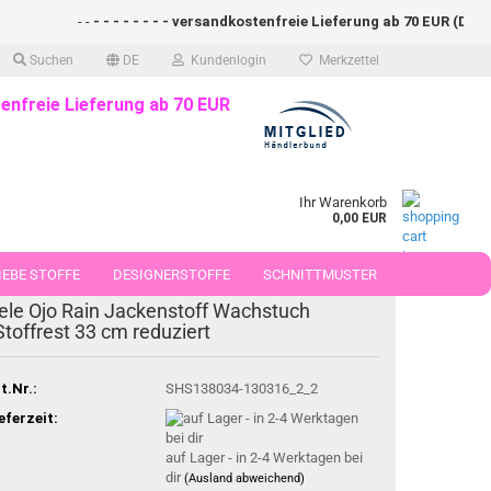
- -
- - - - - - - - versandkostenfreie Lieferung ab 70 EUR (DE)- - - 
Suchen
DE
Kundenlogin
Merkzettel
enfreie Lieferung ab 70 EUR
Ihr Warenkorb
0,00 EUR
EBE STOFFE
DESIGNERSTOFFE
SCHNITTMUSTER
-26%
ele Ojo Rain Jackenstoff Wachstuch
 50 CM
Stoffrest 33 cm reduziert
t.Nr.:
SHS138034-130316_2_2
eferzeit:
auf Lager - in 2-4 Werktagen bei
dir
(Ausland abweichend)