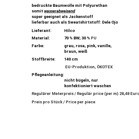
bedruckte Baumwolle mit Polyurethan
somit
wasserabweisend
super geeignet als Jackenstoff
lieferbar auch als Sweatshirtstoff: Dele Ojo
Lieferant:
Hilco
Material:
70 % BW; 30 %
PU
Farbe:
grau, rosa, pink, vanille,
braun, weiß
Stoffbreite:
140 cm
EU-Produktion, ÖKOTEX
Pflegeanleitung:
nicht bügeln, nur
konfektioniert waschen
Regulärer Meterpreis / Regulär price (per m) 28,48 Eur
Preis pro Stück / Price per piece