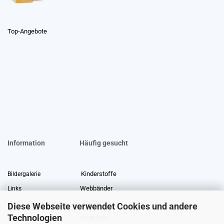
Top-Angebote
Information
Häufig gesucht
Kinderstoffe
Bildergalerie
Webbänder
Links
Stoffreste
Stoffe Lexikon
Diese Webseite verwendet Cookies und andere
Technologien
Angebote
Über uns