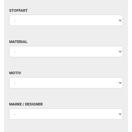
STOFFART
STOFFART
MATERIAL
MATERIAL
MOTIV
MOTIV
MARKE
MARKE / DESIGNER
/
DESIGNER