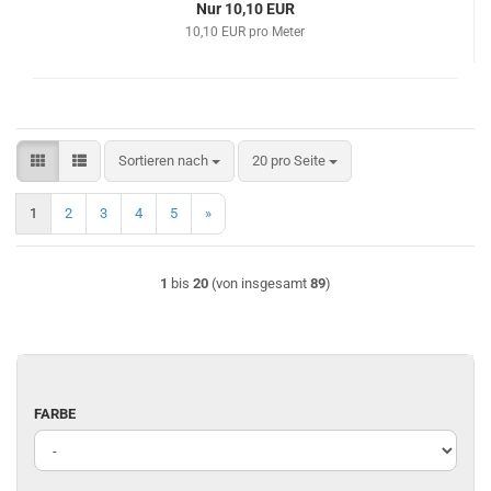
Nur 10,10 EUR
10,10 EUR pro Meter
Sortieren nach
pro Seite
Sortieren nach
20 pro Seite
1
2
3
4
5
»
1
bis
20
(von insgesamt
89
)
FARBE
FARBE