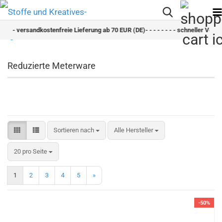
ersandkostenfreie Lieferung ab 70 EUR (DE)- - - - - - - - schneller Versand - - - -
Reduzierte Meterware
Sortieren nach
Sortieren nach
Alle Hersteller
pro Seite
20 pro Seite
1
2
3
4
5
»
-50%