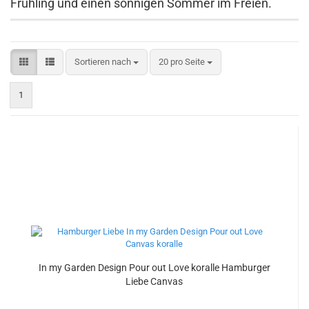
Frühling und einen sonnigen Sommer im Freien.
Sortieren nach
pro Seite
Sortieren nach
20 pro Seite
1
In my Garden Design Pour out Love koralle Hamburger
Liebe Canvas