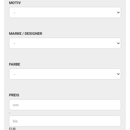
MOTIV
MOTIV
MARKE
MARKE / DESIGNER
/
DESIGNER
FARBE
FARBE
PREIS
PREIS
Preis bis
-
EUR