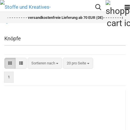
-
- - - - - - - - versandkostenfreie Lieferung ab 70 EUR (DE)- - - - - - - - schnell
Knöpfe
Sortieren nach
pro Seite
Sortieren nach
20 pro Seite
1