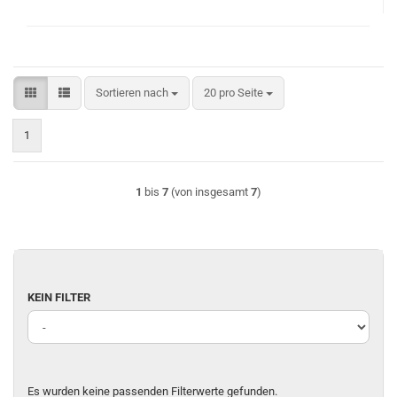
Sortieren nach
pro Seite
Sortieren nach
20 pro Seite
1
1
bis
7
(von insgesamt
7
)
KEIN
KEIN FILTER
FILTER
Es wurden keine passenden Filterwerte gefunden.