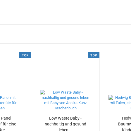
TOP
TOP
 Panel
Low Waste Baby -
Hedw
f für eine
nachhaltig und gesund
Baumwo
te,...
leben...
Kinde