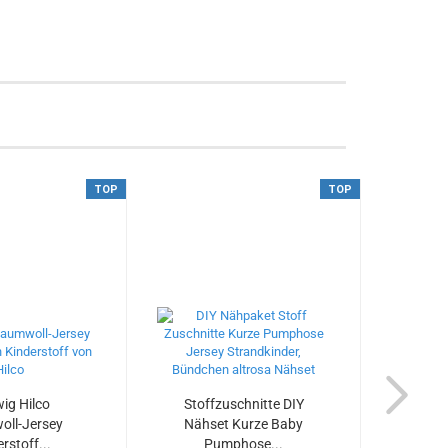
TOP
TOP
ig Hilco
Stoffzuschnitte DIY
Knuf
ll-Jersey
Nähset Kurze Baby
Hilc
rstoff...
Pumphose...
Kusc