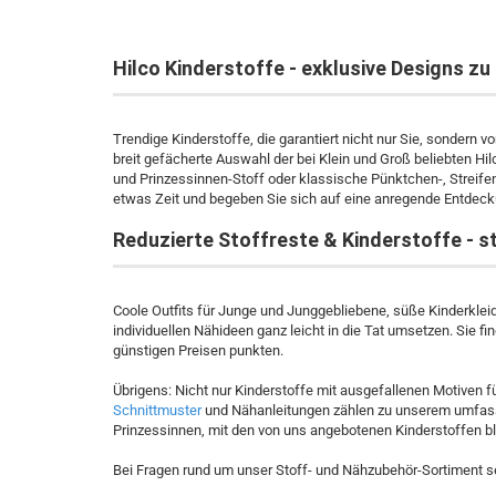
Hilco Kinderstoffe - exklusive Designs zu 
Trendige Kinderstoffe, die garantiert nicht nur Sie, sondern 
breit gefächerte Auswahl der bei Klein und Groß beliebten Hil
und Prinzessinnen-Stoff oder klassische Pünktchen-, Streif
etwas Zeit und begeben Sie sich auf eine anregende Entdeck
Reduzierte Stoffreste & Kinderstoffe - s
Coole Outfits für Junge und Junggebliebene, süße Kinderklei
individuellen Nähideen ganz leicht in die Tat umsetzen. Sie 
günstigen Preisen punkten.
Übrigens: Nicht nur Kinderstoffe mit ausgefallenen Motiven f
Schnittmuster
und Nähanleitungen zählen zu unserem umfass
Prinzessinnen, mit den von uns angebotenen Kinderstoffen ble
Bei Fragen rund um unser Stoff- und Nähzubehör-Sortiment s