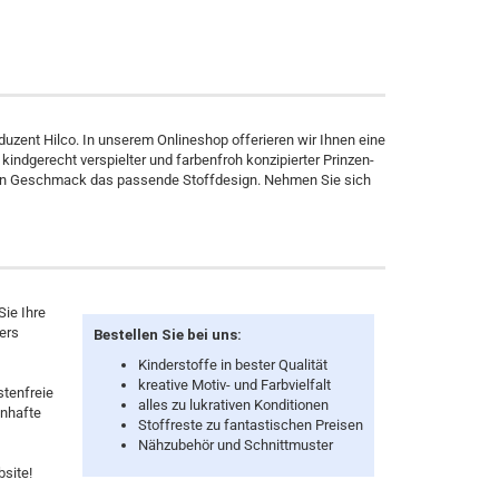
oduzent Hilco. In unserem Onlineshop offerieren wir Ihnen eine
kindgerecht verspielter und farbenfroh konzipierter Prinzen-
jeden Geschmack das passende Stoffdesign. Nehmen Sie sich
Sie Ihre
ders
Bestellen Sie bei uns:
Kinderstoffe in bester Qualität
kreative Motiv- und Farbvielfalt
stenfreie
alles zu lukrativen Konditionen
enhafte
Stoffreste zu fantastischen Preisen
Nähzubehör und Schnittmuster
site!