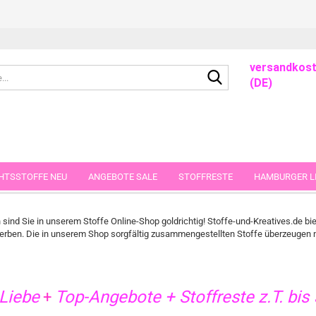
versandkost
Suche...
(DE)
derstoffe - aus Jersey, Fleece oder Webware – Jetzt i
HTSSTOFFE NEU
ANGEBOTE SALE
STOFFRESTE
HAMBURGER LI
GUTSCHEINE
PORTO-FLATRATE
STOFFE IN STÜCKEN VON 25 UND
nd Sie in unserem Stoffe Online-Shop goldrichtig! Stoffe-und-Kreatives.de biet
erben. Die in unserem Shop sorgfältig zusammengestellten Stoffe überzeugen n
Liebe
Top-Angebote + Stoffreste z.T. bis 
+