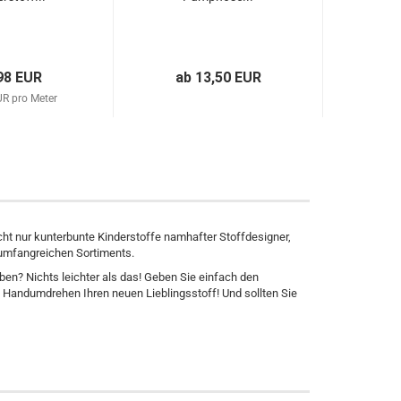
98 EUR
ab 13,50 EUR
UR pro Meter
23,9
cht nur kunterbunte Kinderstoffe namhafter Stoffdesigner,
 umfangreichen Sortiments.
ben? Nichts leichter als das! Geben Sie einfach den
 Handumdrehen Ihren neuen Lieblingsstoff! Und sollten Sie