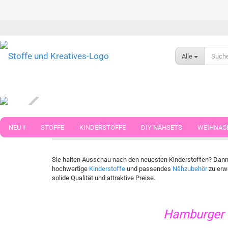
Alle
Günstige, originelle und hochwertige Kin
NEU !!
STOFFE
KINDERSTOFFE
DIY NÄHSETS
WEIHNAC
WEBBAND WEBBÄNDER
NÄHZUBEHÖR
WOLLE UND ZUBEHÖR
Sie halten Ausschau nach den neuesten Kinderstoffen? Dann si
hochwertige
Kinderstoffe
und passendes
Nähzubehör
zu erw
solide Qualität und attraktive Preise.
Hamburger 