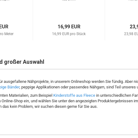
 EUR
16,99 EUR
23,
ro Meter
16,99 EUR pro Stück
23,98 E
nd großer Auswahl
ür ausgefallene Nähprojekte, in unserem Onlineshop werden Sie fündig. Aber ni
bige Bänder
, peppige Applikationen oder passendes Nähgarn, sind Teil unseres
mten Materialien, zum Beispiel
Kinderstoffe aus Fleece
in unterschiedlichen Far
Online-Shop ein, und wählen Sie unter den angezeigten Produktergebnissen im
 das kein Problem, wir suchen diesen gerne für Sie aus.