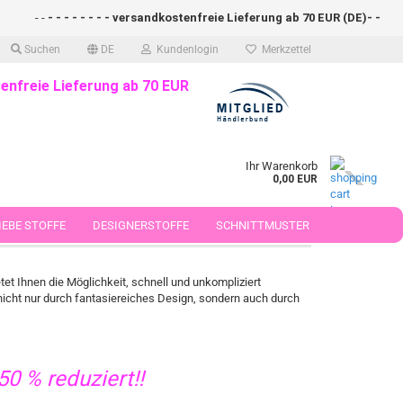
- -
- - - - - - - - versandkostenfreie Lieferung ab 70 EUR (DE)- - - - - - 
Suchen
DE
Kundenlogin
Merkzettel
enfreie Lieferung ab 70 EUR
Ihr Warenkorb
0,00 EUR
m Online-Shop bestellen
EBE STOFFE
DESIGNERSTOFFE
SCHNITTMUSTER
 50 CM
et Ihnen die Möglichkeit, schnell und unkompliziert
icht nur durch fantasiereiches Design, sondern auch durch
50 % reduziert!!