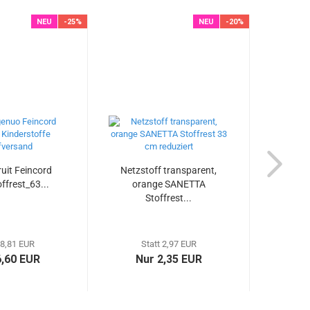
NEU
-25%
NEU
-20%
uit Feincord
Netzstoff transparent,
Ch
ffrest_63...
orange SANETTA
Tho
Stoffrest...
K
 8,81 EUR
Statt 2,97 EUR
6,60 EUR
Nur 2,35 EUR
17,9