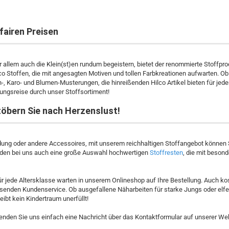
fairen Preisen
vor allem auch die Klein(st)en rundum begeistern, bietet der renommierte Stoffpr
co Stoffen, die mit angesagten Motiven und tollen Farbkreationen aufwarten. Ob 
en-, Karo- und Blumen-Musterungen, die hinreißenden Hilco Artikel bieten für 
ungsreise durch unser Stoffsortiment!
töbern Sie nach Herzenslust!
dung oder andere Accessoires, mit unserem reichhaltigen Stoffangebot können 
finden bei uns auch eine große Auswahl hochwertigen
Stoffrest
en
, die mit beson
ür jede Altersklasse warten in unserem Onlineshop auf Ihre Bestellung. Auch ko
enden Kundenservice. Ob ausgefallene Näharbeiten für starke Jungs oder elf
ibt kein Kindertraum unerfüllt!
enden Sie uns einfach eine Nachricht über das Kontaktformular auf unserer Web