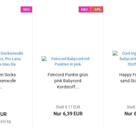
NEU
NEU
-30%
en Socks
Feincord Punkte grün
Happy Fr
kenwolle
pink Babycord
sand Sto
..
Kordstoff...
Statt 9,17 EUR
Statt
Nur 6,39 EUR
Nur 
EUR
 pro kg