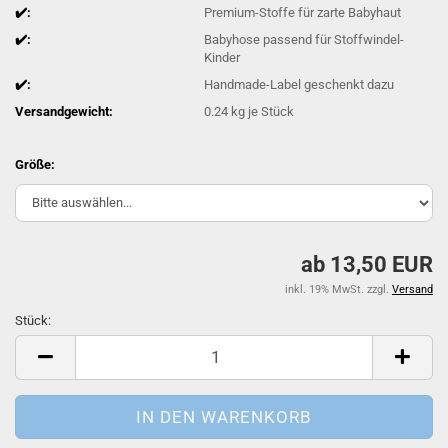
✔️:
Premium-Stoffe für zarte Babyhaut
✔️:
Babyhose passend für Stoffwindel-
Kinder
✔️:
Handmade-Label geschenkt dazu
Versandgewicht:
0.24
kg je Stück
Größe:
ab 13,50 EUR
inkl. 19% MwSt. zzgl.
Versand
Stück:
Stück