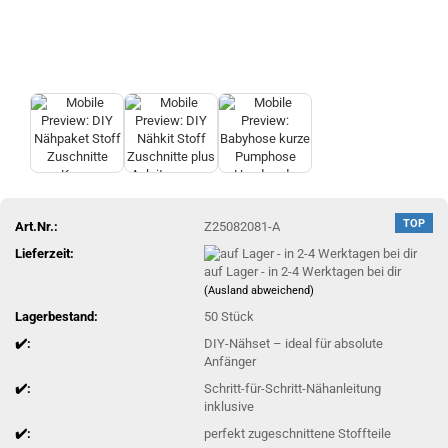
TOP
Art.Nr.:
Z25082081-A
Lieferzeit:
auf Lager - in 2-4 Werktagen bei dir
(Ausland abweichend)
Lagerbestand:
50
Stück
✔️:
DIY-Nähset – ideal für absolute
Anfänger
✔️:
Schritt-für-Schritt-Nähanleitung
inklusive
✔️:
perfekt zugeschnittene Stoffteile