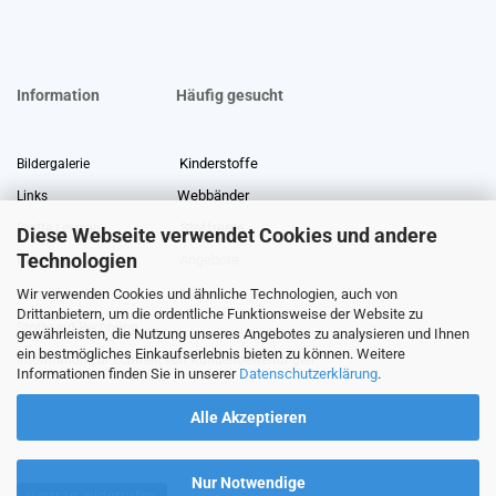
Information
Häufig gesucht
Kinderstoffe
Bildergalerie
Webbänder
Links
Stoffreste
Stoffe Lexikon
Diese Webseite verwendet Cookies und andere
Technologien
Angebote
Über uns
Wir verwenden Cookies und ähnliche Technologien, auch von
Gewerberabatt
Meterware
Drittanbietern, um die ordentliche Funktionsweise der Website zu
Stoffe auf Rechnung
gewährleisten, die Nutzung unseres Angebotes zu analysieren und Ihnen
ein bestmögliches Einkaufserlebnis bieten zu können. Weitere
Information zur Echtheit von Kundenbewertungen
Informationen finden Sie in unserer
Datenschutzerklärung
.
Alle Akzeptieren
Nur Notwendige