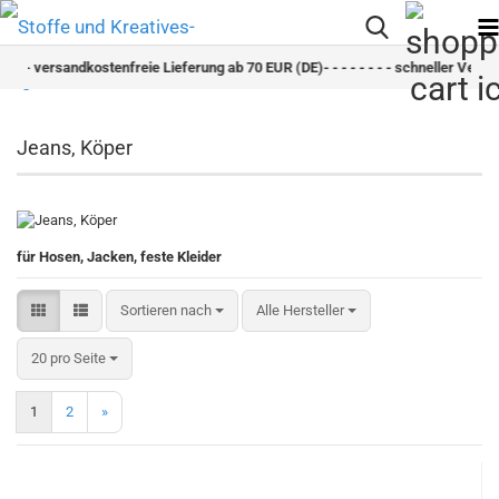
 versandkostenfreie Lieferung ab 70 EUR (DE)- - - - - - - - schneller Versand - - - 
Jeans, Köper
für Hosen, Jacken, feste Kleider
Sortieren nach
Sortieren nach
Alle Hersteller
pro Seite
20 pro Seite
1
2
»