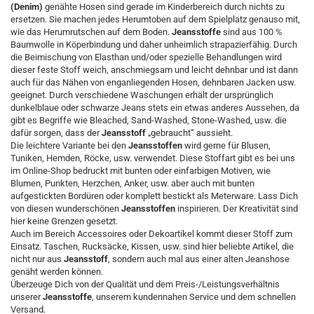
(Denim)
genähte Hosen sind gerade im Kinderbereich durch nichts zu
ersetzen. Sie machen jedes Herumtoben auf dem Spielplatz genauso mit,
wie das Herumrutschen auf dem Boden.
Jeansstoffe
sind aus 100 %
Baumwolle in Köperbindung und daher unheimlich strapazierfähig. Durch
die Beimischung von Elasthan und/oder spezielle Behandlungen wird
dieser feste Stoff weich, anschmiegsam und leicht dehnbar und ist dann
auch für das Nähen von enganliegenden Hosen, dehnbaren Jacken usw.
geeignet. Durch verschiedene Waschungen erhält der ursprünglich
dunkelblaue oder schwarze Jeans stets ein etwas anderes Aussehen, da
gibt es Begriffe wie Bleached, Sand-Washed, Stone-Washed, usw. die
dafür sorgen, dass der
Jeansstoff
„gebraucht“ aussieht.
Die leichtere Variante bei den
Jeansstoffen
wird gerne für Blusen,
Tuniken, Hemden, Röcke, usw. verwendet. Diese Stoffart gibt es bei uns
im Online-Shop bedruckt mit bunten oder einfarbigen Motiven, wie
Blumen, Punkten, Herzchen, Anker, usw. aber auch mit bunten
aufgestickten Bordüren oder komplett bestickt als Meterware. Lass Dich
von diesen wunderschönen
Jeansstoffen
inspirieren. Der Kreativität sind
hier keine Grenzen gesetzt.
Auch im Bereich Accessoires oder Dekoartikel kommt dieser Stoff zum
Einsatz. Taschen, Rucksäcke, Kissen, usw. sind hier beliebte Artikel, die
nicht nur aus
Jeansstoff
, sondern auch mal aus einer alten Jeanshose
genäht werden können.
Überzeuge Dich von der Qualität und dem Preis-/Leistungsverhältnis
unserer
Jeansstoffe
, unserem kundennahen Service und dem schnellen
Versand.