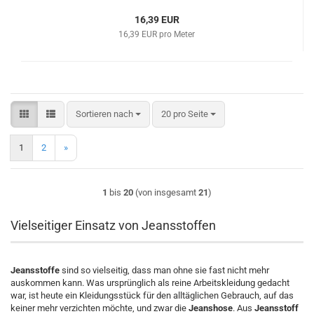
16,39 EUR
16,39 EUR pro Meter
Sortieren nach
pro Seite
Sortieren nach
20 pro Seite
1
2
»
1
bis
20
(von insgesamt
21
)
Vielseitiger Einsatz von Jeansstoffen
Jeansstoffe
sind so vielseitig, dass man ohne sie fast nicht mehr
auskommen kann. Was ursprünglich als reine Arbeitskleidung gedacht
war, ist heute ein Kleidungsstück für den alltäglichen Gebrauch, auf das
keiner mehr verzichten möchte, und zwar die
Jeanshose
. Aus
Jeansstoff