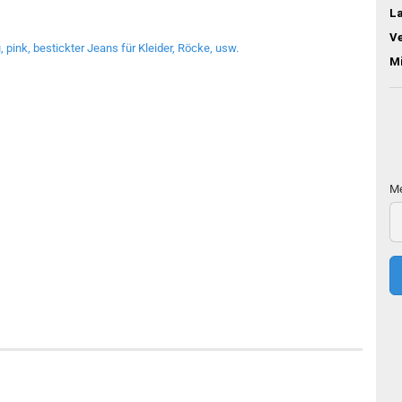
L
V
M
Me
Me