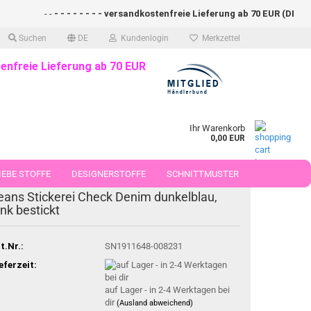
- -
- - - - - - - - versandkostenfreie Lieferung ab 70 EUR (DE)- - - 
Suchen
DE
Kundenlogin
Merkzettel
enfreie Lieferung ab 70 EUR
Ihr Warenkorb
0,00 EUR
EBE STOFFE
DESIGNERSTOFFE
SCHNITTMUSTER
eans Stickerei Check Denim dunkelblau,
 50 CM
ink bestickt
t.Nr.:
SN1911648-008231
eferzeit:
auf Lager - in 2-4 Werktagen bei
dir
(Ausland abweichend)