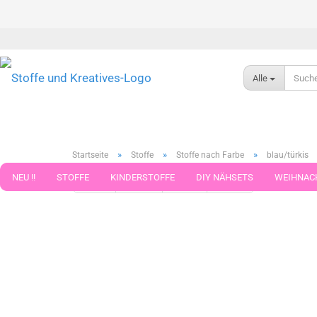
Alle
»
»
»
Startseite
Stoffe
Stoffe nach Farbe
blau/türkis
NEU !!
STOFFE
KINDERSTOFFE
DIY NÄHSETS
WEIHNAC
« Erster
« zurück
weiter »
Letzter »
371
Artikel in 
WEBBAND WEBBÄNDER
NÄHZUBEHÖR
WOLLE UND ZUBEHÖR