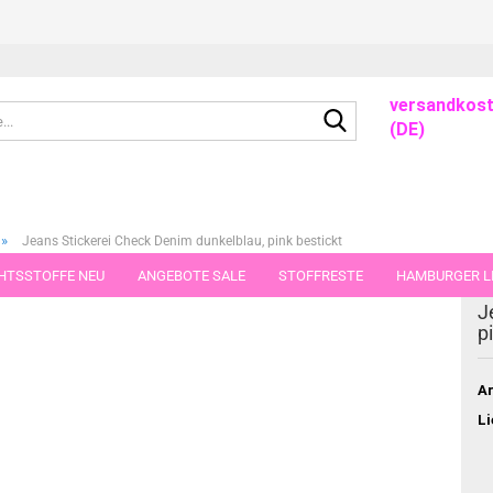
versandkost
Suche...
(DE)
»
Jeans Stickerei Check Denim dunkelblau, pink bestickt
HTSSTOFFE NEU
ANGEBOTE SALE
STOFFRESTE
HAMBURGER LI
dieser Kategorie
J
GUTSCHEINE
PORTO-FLATRATE
STOFFE IN STÜCKEN VON 25 UND
p
Ar
Li