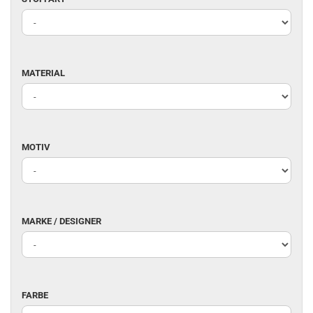
MATERIAL
MATERIAL
MOTIV
MOTIV
MARKE
MARKE / DESIGNER
/
DESIGNER
FARBE
FARBE