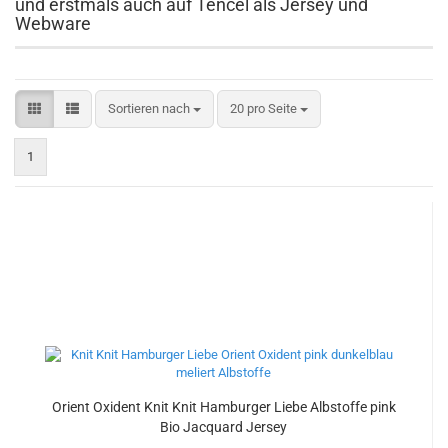
und erstmals auch auf Tencel als Jersey und
Webware
Sortieren nach
pro Seite
Sortieren nach
20 pro Seite
1
Orient Oxident Knit Knit Hamburger Liebe Albstoffe pink
Bio Jacquard Jersey