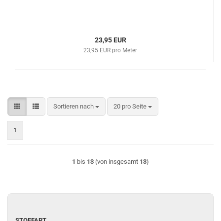
23,95 EUR
23,95 EUR pro Meter
Sortieren nach
pro Seite
Sortieren nach
20 pro Seite
1
1
bis
13
(von insgesamt
13
)
STOFFART
STOFFART