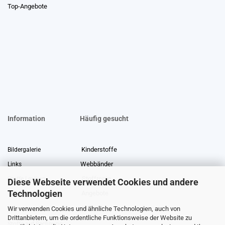
Top-Angebote
Information
Häufig gesucht
Kinderstoffe
Bildergalerie
Webbänder
Links
Stoffreste
Stoffe Lexikon
Diese Webseite verwendet Cookies und andere
Technologien
Angebote
Über uns
Wir verwenden Cookies und ähnliche Technologien, auch von
Gewerberabatt
Meterware
Drittanbietern, um die ordentliche Funktionsweise der Website zu
Stoffe auf Rechnung