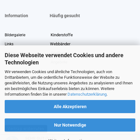
Information
Häufig gesucht
Kinderstoffe
Bildergalerie
Webbänder
Links
Stoffreste
Stoffe Lexikon
Diese Webseite verwendet Cookies und andere
Technologien
Angebote
Über uns
Wir verwenden Cookies und ähnliche Technologien, auch von
Gewerberabatt
Meterware
Drittanbietern, um die ordentliche Funktionsweise der Website zu
Stoffe auf Rechnung
gewährleisten, die Nutzung unseres Angebotes zu analysieren und Ihnen
ein bestmögliches Einkaufserlebnis bieten zu können. Weitere
Information zur Echtheit von Kundenbewertungen
Informationen finden Sie in unserer
Datenschutzerklärung
.
Alle Akzeptieren
Nur Notwendige
Vertrag widerrufen
SEHR GUT
(5 / 5)