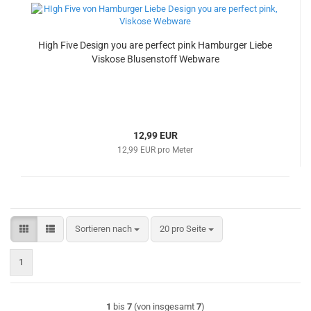
High Five Design you are perfect pink Hamburger Liebe
Viskose Blusenstoff Webware
12,99 EUR
12,99 EUR pro Meter
Sortieren nach
pro Seite
Sortieren nach
20 pro Seite
1
1
bis
7
(von insgesamt
7
)