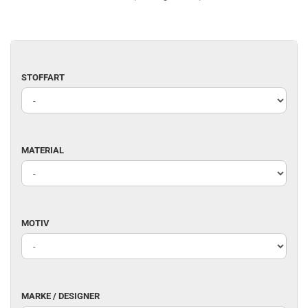
STOFFART
STOFFART
MATERIAL
MATERIAL
MOTIV
MOTIV
MARKE
MARKE / DESIGNER
/