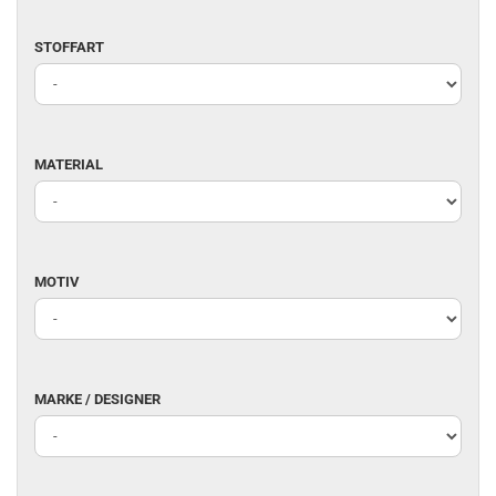
STOFFART
STOFFART
MATERIAL
MATERIAL
MOTIV
MOTIV
MARKE
MARKE / DESIGNER
/
DESIGNER