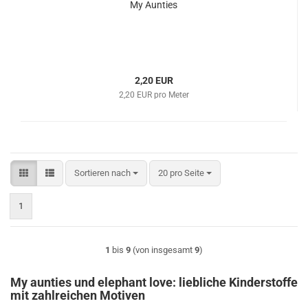
My Aunties
2,20 EUR
2,20 EUR pro Meter
Sortieren nach
pro Seite
Sortieren nach
20 pro Seite
1
1
bis
9
(von insgesamt
9
)
My aunties und elephant love: liebliche Kinderstoffe
mit zahlreichen Motiven