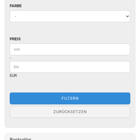
FARBE
FARBE
PREIS
PREIS
Preis bis
-
EUR
FILTERN
ZURÜCKSETZEN
Bestseller