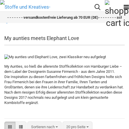
 - - - - - - versandkostenfreie Lieferung ab 70 EUR (DE)- - - - - - - - schneller Ve
My aunties meets Elephant Love
My Aunties, so hieß die allererste Stoffkollektion von Hamburger Liebe –
dem Label der Designerin Susanne Firmenich - aus dem Jahre 2011.
Die Inspiration zu diesen farbenfrohen und fröhlichen Designs holte sich
Frau Firmenich bei den Frauen in ihrer Familie, Ihren Tanten und
Großtanten, denen sie ihre Leidenschaft zur Handarbeit zu verdanken hat.
Nach dem riesigen Erfolg dieser allerersten Stoffkollektion wurden diese
Designs 2017 nochmals neu aufgelegt und um klein gemusterte
Kombistoffe ergänzt.
Sortieren nach
pro Seite
Sortieren nach
20 pro Seite