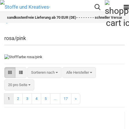
dkostenfreie Lieferung ab 70 EUR (DE)- - - - - - - - schneller Versand - - - - - - 
rosa/pink
Sortieren nach
Sortieren nach
Alle Hersteller
pro Seite
20 pro Seite
1
2
3
4
5
...
17
»