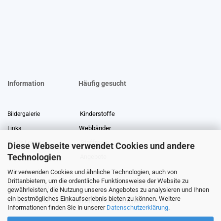
Information
Häufig gesucht
Kinderstoffe
Bildergalerie
Webbänder
Links
Stoffreste
Stoffe Lexikon
Diese Webseite verwendet Cookies und andere
Technologien
Angebote
Über uns
Wir verwenden Cookies und ähnliche Technologien, auch von
Gewerberabatt
Meterware
Drittanbietern, um die ordentliche Funktionsweise der Website zu
Stoffe auf Rechnung
gewährleisten, die Nutzung unseres Angebotes zu analysieren und Ihnen
ein bestmögliches Einkaufserlebnis bieten zu können. Weitere
Information zur Echtheit von Kundenbewertungen
Informationen finden Sie in unserer
Datenschutzerklärung
.