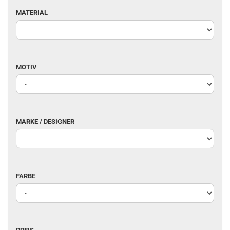
MATERIAL
MATERIAL
MOTIV
MOTIV
MARKE
MARKE / DESIGNER
/
DESIGNER
FARBE
FARBE
PREIS