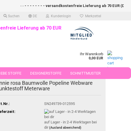
- -
- - - - - - - - versandkostenfreie Lieferung ab 70 EUR (DE)- - -
Suchen
DE
Kundenlogin
Merkzettel
enfreie Lieferung ab 70 EUR
Ihr Warenkorb
0,00 EUR
EBE STOFFE
DESIGNERSTOFFE
SCHNITTMUSTER
nnie rosa Baumwolle Popeline Webware
 50 CM
unktestoff Meterware
t.Nr.:
SN249739-012595
eferzeit:
auf Lager - in 2-4 Werktagen bei
dir
(Ausland abweichend)