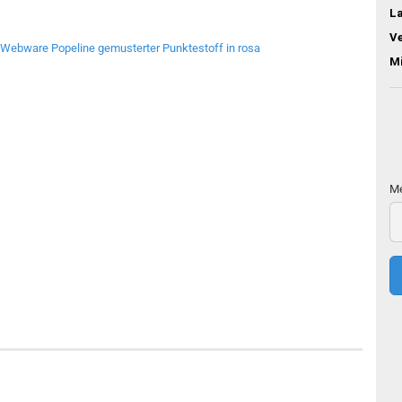
L
V
M
Me
Me