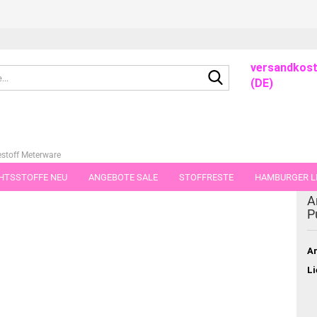
versandkost
Suche...
(DE)
stoff Meterware
HTSSTOFFE NEU
ANGEBOTE SALE
STOFFRESTE
HAMBURGER LI
A
GUTSCHEINE
PORTO-FLATRATE
STOFFE IN STÜCKEN VON 25 UND
P
Ar
Li