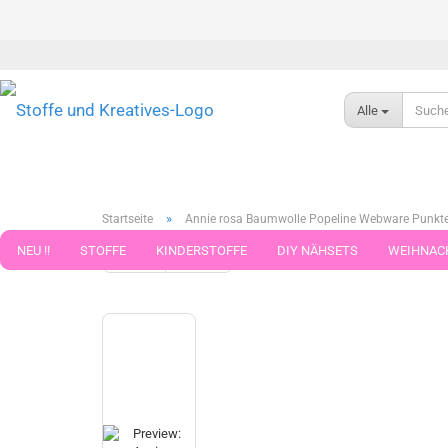
Alle
»
Startseite
Annie rosa Baumwolle Popeline Webware Punkte
NEU !!
STOFFE
KINDERSTOFFE
DIY NÄHSETS
WEIHNAC
weiter »
Letzter »
14
Artikel in dieser Kategorie
WEBBAND WEBBÄNDER
NÄHZUBEHÖR
WOLLE UND ZUBEHÖR