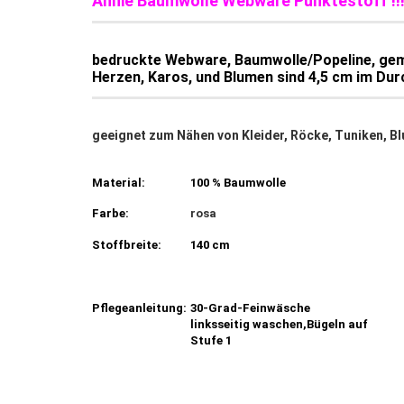
Annie Baumwolle Webware Punktestoff !!
bedruckte Webware, Baumwolle/Popeline,
gem
Herzen, Karos, und Blumen sind 4,5 cm im Du
geeignet zum Nähen von Kleider, Röcke, Tuniken, Bl
Material:
100 % Baumwolle
Farbe:
rosa
Stoffbreite:
140 cm
Pflegeanleitung:
30-Grad-Feinwäsche
linksseitig waschen,Bügeln auf
Stufe 1