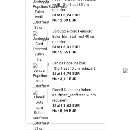
weiß _Stoffrest 35 cm
reduziert
Statt 5,24 EUR
Nur 2,59 EUR
Jorduggla-Cord Feincord
Eulen lila _Stoffrest 40 cm
reduziert
Statt 8,31 EUR
Nur 5,55 EUR
Janica Popeline blau
_Stoffrest 40 cm reduziert
Statt 4,79 EUR
Nur 3,11 EUR
Flanell Dots ecru Robert
Kaufman _Stoffrest 51 cm
reduziert!!
Statt 8,62 EUR
Nur 5,99 EUR