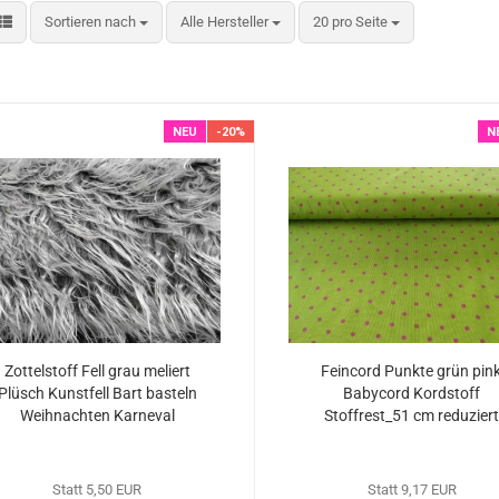
Sortieren nach
pro Seite
Sortieren nach
Alle Hersteller
20 pro Seite
NEU
-20%
N
Zottelstoff Fell grau meliert
Feincord Punkte grün pin
Plüsch Kunstfell Bart basteln
Babycord Kordstoff
Weihnachten Karneval
Stoffrest_51 cm reduziert
Stoffrest 22 cm reduziert
Statt 5,50 EUR
Statt 9,17 EUR