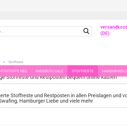
- -
- - -
versandkost
Suche...
(DE)
»
Stoffreste
HTSSTOFFE NEU
ANGEBOTE SALE
STOFFRESTE
HAMBURGER LI
ge Stoffreste und Restposten bequem online kaufen
GUTSCHEINE
PORTO-FLATRATE
STOFFE IN STÜCKEN VON 25 UND
erte Stoffreste und Restposten in allen Preislagen und v
 Swafing, Hamburger Liebe und viele mehr