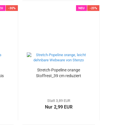
EU
-30%
NEU
-23%
Stretch-Popeline orange
is
Stoffrest_39 cm reduziert
Statt 3,89 EUR
Nur 2,99 EUR