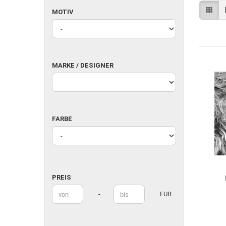
MOTIV
MOTIV
MARKE
MARKE / DESIGNER
/
DESIGNER
FARBE
FARBE
PREIS
PREIS
Preis bis
-
EUR