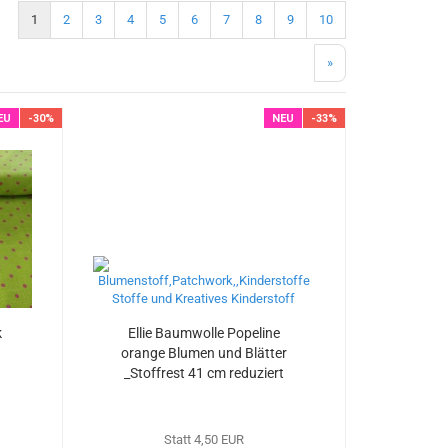
1
2
3
4
5
6
7
8
9
10
»
EU
-30%
NEU
-33%
k
Ellie Baumwolle Popeline
orange Blumen und Blätter
_Stoffrest 41 cm reduziert
Statt 4,50 EUR