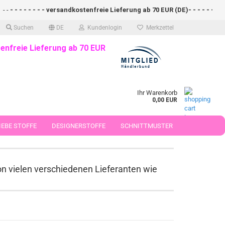
 - - - - - versandkostenfreie Lieferung ab 70 EUR (DE)- - - - - - - - schne
Suchen
DE
Kundenlogin
Merkzettel
enfreie Lieferung ab 70 EUR
Ihr Warenkorb
0,00 EUR
EBE STOFFE
DESIGNERSTOFFE
SCHNITTMUSTER
 50 CM
on vielen verschiedenen Lieferanten wie