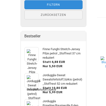
FILTERN
ZURÜCKSETZEN
Bestseller
Finne Funghi Stretch-Jersey
Pilze petrol _Stoffrest 37 cm
reduziert
Statt 6,88 EUR
Nur 5,50 EUR
Jorduggla-Sweat
Sweatshirtstoff,türkis (petrol)
_Stoffrest 52 cm reduziert
Statt 10,80 EUR
Nur 5,99 EUR
Jorduggla
Popeline/Baumwolle Eulen