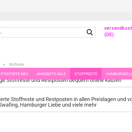
- -
- -
versandkost
Suche...
(DE)
»
Stoffreste
HTSSTOFFE NEU
ANGEBOTE SALE
STOFFRESTE
HAMBURGER LI
ge Stoffreste und Restposten bequem online kaufen
GUTSCHEINE
PORTO-FLATRATE
STOFFE IN STÜCKEN VON 25 UND
erte Stoffreste und Restposten in allen Preislagen und v
 Swafing, Hamburger Liebe und viele mehr