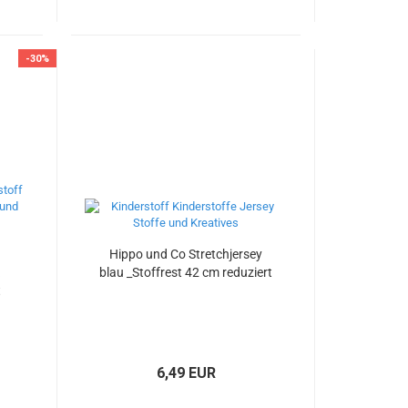
-30%
Hippo und Co Stretchjersey
k
blau _Stoffrest 42 cm reduziert
t
6,49 EUR