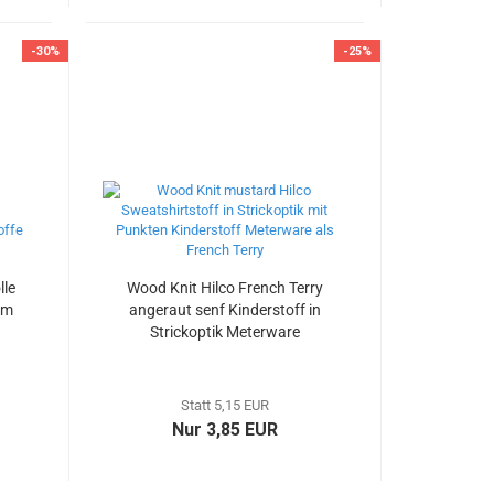
-30%
-25%
lle
Wood Knit Hilco French Terry
cm
angeraut senf Kinderstoff in
Strickoptik Meterware
Stoffrest 25 cm reduziert
Statt 5,15 EUR
Nur 3,85 EUR