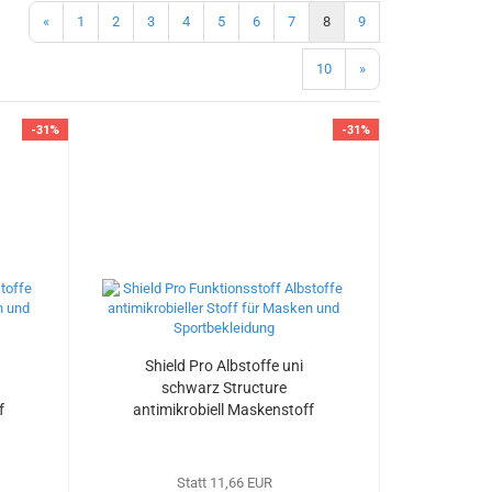
«
1
2
3
4
5
6
7
8
9
10
»
-31%
-31%
Shield Pro Albstoffe uni
schwarz Structure
f
antimikrobiell Maskenstoff
Stoffrest 40 cm reduziert
Statt 11,66 EUR