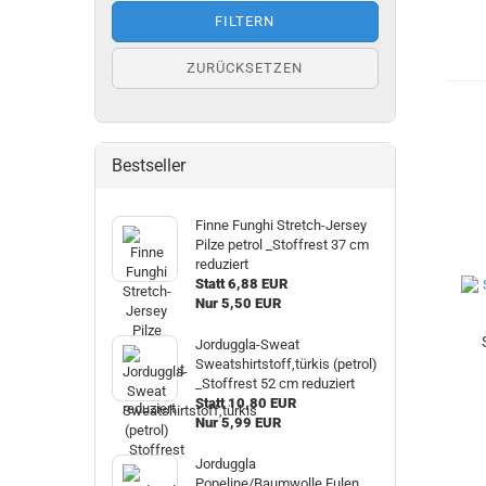
FILTERN
ZURÜCKSETZEN
Bestseller
Finne Funghi Stretch-Jersey
Pilze petrol _Stoffrest 37 cm
reduziert
Statt 6,88 EUR
Nur 5,50 EUR
Jorduggla-Sweat
Sweatshirtstoff,türkis (petrol)
_Stoffrest 52 cm reduziert
Statt 10,80 EUR
Nur 5,99 EUR
Jorduggla
Popeline/Baumwolle Eulen