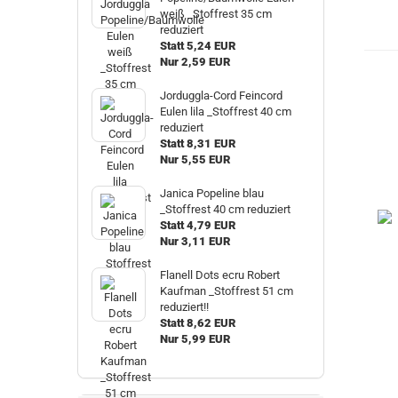
weiß _Stoffrest 35 cm
reduziert
Statt 5,24 EUR
Nur 2,59 EUR
Jorduggla-Cord Feincord
Eulen lila _Stoffrest 40 cm
reduziert
Statt 8,31 EUR
Nur 5,55 EUR
Janica Popeline blau
_Stoffrest 40 cm reduziert
Statt 4,79 EUR
Nur 3,11 EUR
Flanell Dots ecru Robert
Kaufman _Stoffrest 51 cm
reduziert!!
Statt 8,62 EUR
Nur 5,99 EUR