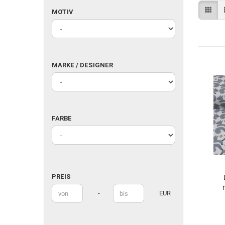
MOTIV
MOTIV
MARKE
MARKE / DESIGNER
/
DESIGNER
FARBE
FARBE
PREIS
PREIS
Preis bis
-
EUR