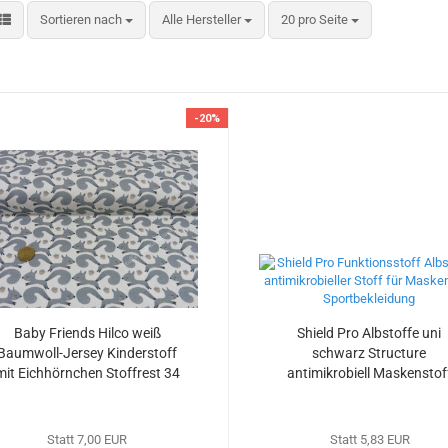
Sortieren nach
pro Seite
Sortieren nach
Alle Hersteller
20 pro Seite
-20%
Baby Friends Hilco weiß
Shield Pro Albstoffe uni
Baumwoll-Jersey Kinderstoff
schwarz Structure
mit Eichhörnchen Stoffrest 34
antimikrobiell Maskenstof
cm reduziert
Stoffrest 20 cm reduziert
Statt 7,00 EUR
Statt 5,83 EUR