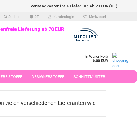
 - - - - - - versandkostenfreie Lieferung ab 70 EUR (DE)- - - - - - - - sch
Suchen
DE
Kundenlogin
Merkzettel
enfreie Lieferung ab 70 EUR
Ihr Warenkorb
0,00 EUR
EBE STOFFE
DESIGNERSTOFFE
SCHNITTMUSTER
 50 CM
on vielen verschiedenen Lieferanten wie