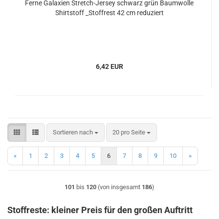
Ferne Galaxien Stretch-Jersey schwarz grün Baumwolle
Shirtstoff _Stoffrest 42 cm reduziert
6,42 EUR
Sortieren nach
pro Seite
Sortieren nach
20 pro Seite
«
1
2
3
4
5
6
7
8
9
10
»
101
bis
120
(von insgesamt
186
)
Stoffreste: kleiner Preis für den großen Auftritt