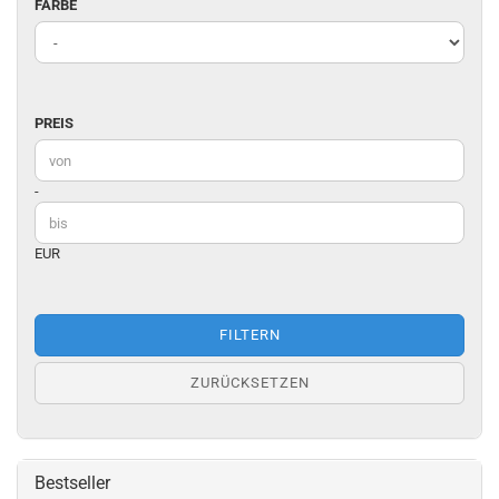
FARBE
FARBE
PREIS
PREIS
Preis bis
-
EUR
FILTERN
ZURÜCKSETZEN
Bestseller