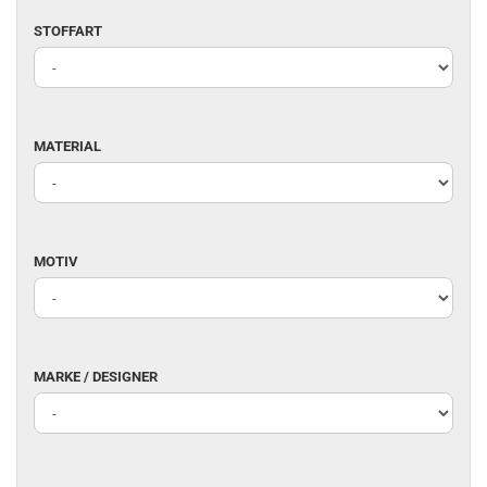
STOFFART
STOFFART
MATERIAL
MATERIAL
MOTIV
MOTIV
MARKE
MARKE / DESIGNER
/
DESIGNER