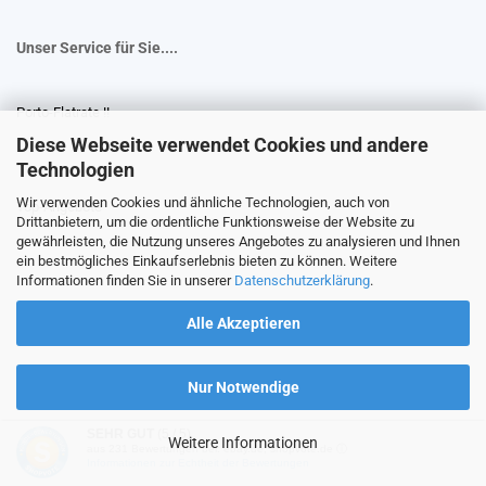
Unser Service für Sie....
Porto-Flatrate !!
Diese Webseite verwendet Cookies und andere
Technologien
Wir verwenden Cookies und ähnliche Technologien, auch von
Top-Angebote
Drittanbietern, um die ordentliche Funktionsweise der Website zu
gewährleisten, die Nutzung unseres Angebotes zu analysieren und Ihnen
ein bestmögliches Einkaufserlebnis bieten zu können. Weitere
Informationen finden Sie in unserer
Datenschutzerklärung
.
Alle Akzeptieren
Nur Notwendige
SEHR GUT
(5 / 5)
Weitere Informationen
Information
Häufig gesucht
aus
231
Bewertungen bei: ebay.de, shopvote.de ⓘ
Informationen zur Echtheit der Bewertungen