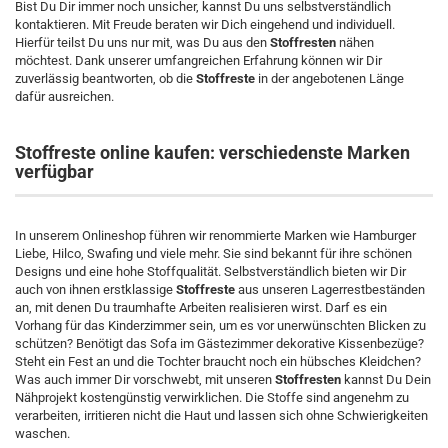
Bist Du Dir immer noch unsicher, kannst Du uns selbstverständlich
kontaktieren. Mit Freude beraten wir Dich eingehend und individuell.
Hierfür teilst Du uns nur mit, was Du aus den
Stoffresten
nähen
möchtest. Dank unserer umfangreichen Erfahrung können wir Dir
zuverlässig beantworten, ob die
Stoffreste
in der angebotenen Länge
dafür ausreichen.
Stoffreste online kaufen: verschiedenste Marken
verfügbar
In unserem Onlineshop führen wir renommierte Marken wie Hamburger
Liebe, Hilco, Swafing und viele mehr. Sie sind bekannt für ihre schönen
Designs und eine hohe Stoffqualität. Selbstverständlich bieten wir Dir
auch von ihnen erstklassige
Stoffreste
aus unseren Lagerrestbeständen
an, mit denen Du traumhafte Arbeiten realisieren wirst. Darf es ein
Vorhang für das Kinderzimmer sein, um es vor unerwünschten Blicken zu
schützen? Benötigt das Sofa im Gästezimmer dekorative Kissenbezüge?
Steht ein Fest an und die Tochter braucht noch ein hübsches Kleidchen?
Was auch immer Dir vorschwebt, mit unseren
Stoffresten
kannst Du Dein
Nähprojekt kostengünstig verwirklichen. Die Stoffe sind angenehm zu
verarbeiten, irritieren nicht die Haut und lassen sich ohne Schwierigkeiten
waschen.