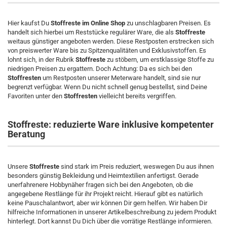
Hier kaufst Du
Stoffreste im Online Shop
zu unschlagbaren Preisen. Es
handelt sich hierbei um Reststücke regulärer Ware, die als
Stoffreste
weitaus günstiger angeboten werden. Diese Restposten erstrecken sich
von preiswerter Ware bis zu Spitzenqualitäten und Exklusivstoffen. Es
lohnt sich, in der Rubrik
Stoffreste
zu stöbern, um erstklassige Stoffe zu
niedrigen Preisen zu ergattern. Doch Achtung: Da es sich bei den
Stoffresten
um Restposten unserer Meterware handelt, sind sie nur
begrenzt verfügbar. Wenn Du nicht schnell genug bestellst, sind Deine
Favoriten unter den
Stoffresten
vielleicht bereits vergriffen.
Stoffreste: reduzierte Ware inklusive kompetenter
Beratung
Unsere
Stoffreste
sind stark im Preis reduziert, weswegen Du aus ihnen
besonders günstig Bekleidung und Heimtextilien anfertigst. Gerade
unerfahrenere Hobbynäher fragen sich bei den Angeboten, ob die
angegebene Restlänge für ihr Projekt reicht. Hierauf gibt es natürlich
keine Pauschalantwort, aber wir können Dir gern helfen. Wir haben Dir
hilfreiche Informationen in unserer Artikelbeschreibung zu jedem Produkt
hinterlegt. Dort kannst Du Dich über die vorrätige Restlänge informieren.