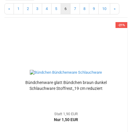
«
1
2
3
4
5
6
7
8
9
10
»
-21%
Bündchenware glatt Bündchen braun dunkel
Schlauchware Stoffrest_19 cm reduziert
Statt 1,90 EUR
Nur 1,50 EUR