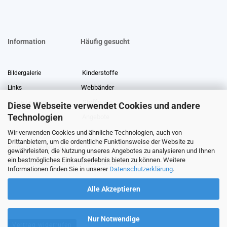
Information
Häufig gesucht
Kinderstoffe
Bildergalerie
Webbänder
Links
Stoffreste
Stoffe Lexikon
Diese Webseite verwendet Cookies und andere
Technologien
Angebote
Über uns
Wir verwenden Cookies und ähnliche Technologien, auch von
Gewerberabatt
Meterware
Drittanbietern, um die ordentliche Funktionsweise der Website zu
Stoffe auf Rechnung
gewährleisten, die Nutzung unseres Angebotes zu analysieren und Ihnen
ein bestmögliches Einkaufserlebnis bieten zu können. Weitere
Information zur Echtheit von Kundenbewertungen
Informationen finden Sie in unserer
Datenschutzerklärung
.
Alle Akzeptieren
Nur Notwendige
Vertrag widerrufen