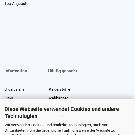
Top-Angebote
Information
Häufig gesucht
Kinderstoffe
Bildergalerie
Webbänder
Links
Stoffreste
Stoffe Lexikon
Diese Webseite verwendet Cookies und andere
Technologien
Angebote
Über uns
Wir verwenden Cookies und ähnliche Technologien, auch von
Gewerberabatt
Meterware
Drittanbietern, um die ordentliche Funktionsweise der Website zu
Stoffe auf Rechnung