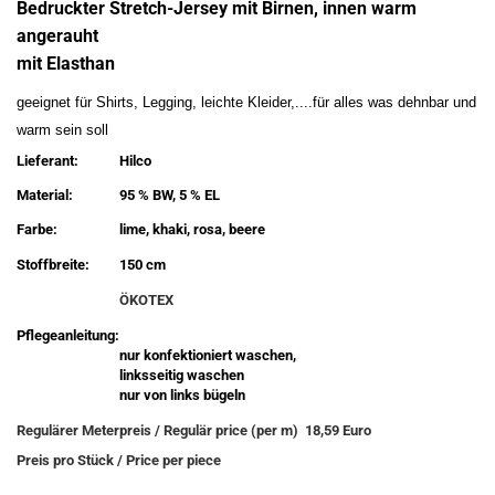
Bedruckter Stretch-Jersey mit Birnen, innen warm
angerauht
mit Elasthan
geeignet für Shirts, Legging, leichte Kleider,....für alles was dehnbar und
warm sein soll
Lieferant:
Hilco
Material:
95 % BW, 5 % EL
Farbe:
lime, khaki, rosa, beere
Stoffbreite:
150 cm
ÖKOTEX
Pflegeanleitung:
nur konfektioniert waschen,
linksseitig waschen
nur von links bügeln
Regulärer Meterpreis / Regulär price (per m) 18,59 Euro
Preis pro Stück / Price per piece