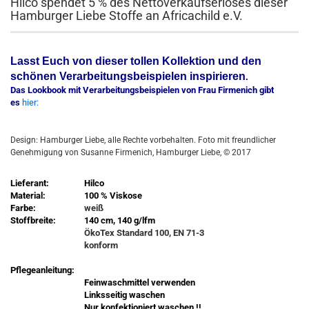
Hilco spendet 5 % des Nettoverkaufserlöses dieser
Hamburger Liebe Stoffe an Africachild e.V.
Lasst Euch von dieser tollen Kollektion und den
schönen Verarbeitungsbeispielen inspirieren
.
Das Lookbook mit Verarbeitungsbeispielen von Frau Firmenich gibt
es
hier:
Design: Hamburger Liebe, alle Rechte vorbehalten. Foto mit freundlicher
Genehmigung von Susanne Firmenich, Hamburger Liebe, © 2017
Lieferant:
Hilco
Material:
100 % Viskose
Farbe:
weiß
Stoffbreite:
140 cm, 140 g/lfm
ÖkoTex Standard 100, EN 71-3
konform
Pflegeanleitung:
Feinwaschmittel verwenden
Linksseitig waschen
Nur konfektioniert waschen !!