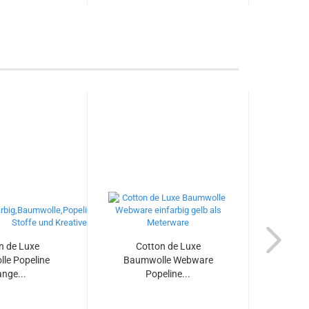
n de Luxe
Cotton de Luxe
Stre
le Popeline
Baumwolle Webware
E
ange...
Popeline...
Bau