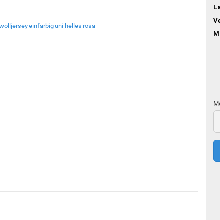
L
V
M
Me
Me