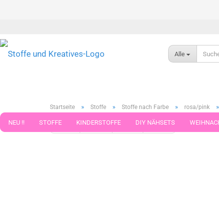
Alle
»
»
»
Startseite
Stoffe
Stoffe nach Farbe
rosa/pink
NEU !!
STOFFE
KINDERSTOFFE
DIY NÄHSETS
WEIHNAC
« Erster
« zurück
weiter »
Letzter »
325
Artikel in 
WEBBAND WEBBÄNDER
NÄHZUBEHÖR
WOLLE UND ZUBEHÖR