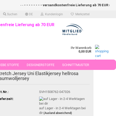
- -
- - - - - - - - versandkostenfreie Lieferung ab 70 EUR (DE)- - - 
Suchen
DE
Kundenlogin
Merkzettel
enfreie Lieferung ab 70 EUR
Ihr Warenkorb
0,00 EUR
EBE STOFFE
DESIGNERSTOFFE
SCHNITTMUSTER
tretch Jersey Uni Elastikjersey hellrosa
 50 CM
aumwolljersey
t.Nr.:
SVH1508762-047326
eferzeit:
auf Lager - in 2-4 Werktagen bei
dir
(Ausland abweichend)