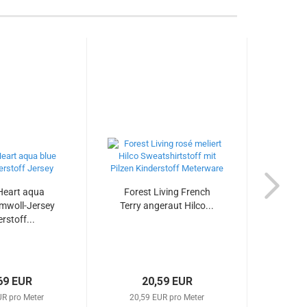
Heart aqua
Forest Living French
Belle
mwoll-Jersey
Terry angeraut Hilco...
Bau
rstoff...
K
69 EUR
20,59 EUR
UR pro Meter
20,59 EUR pro Meter
23,9