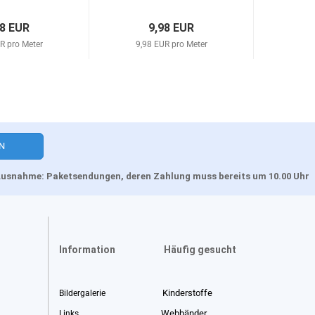
98 EUR
9,98 EUR
R pro Meter
9,98 EUR pro Meter
11,4
, Ausnahme: Paketsendungen, deren Zahlung muss bereits um 10.00 Uhr
Information
Häufig gesucht
Kinderstoffe
Bildergalerie
Webbänder
Links