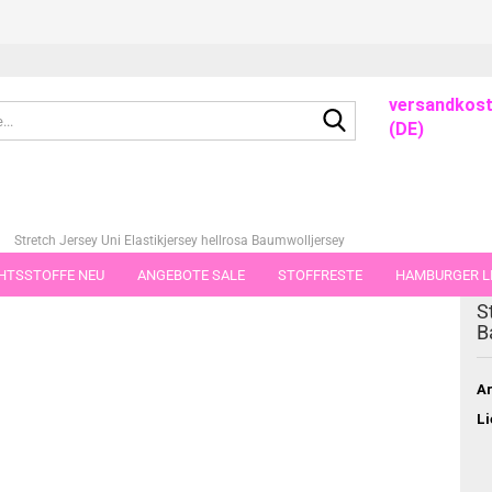
versandkost
Suche...
(DE)
»
Stretch Jersey Uni Elastikjersey hellrosa Baumwolljersey
HTSSTOFFE NEU
ANGEBOTE SALE
STOFFRESTE
HAMBURGER LI
dieser Kategorie
S
GUTSCHEINE
PORTO-FLATRATE
STOFFE IN STÜCKEN VON 25 UND
B
Ar
Li