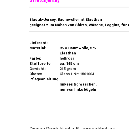
Stretchjersey
Elastik-Jersey, Baumwolle mit Elasthan
geeignet zum Nähen von Shirts, Wäsche, Leggins, für a
Lieferant:
Material:
95 % Baumwolle, 5 %
Elasthan
Farbe:
hellrosa
Stoffbreite:
ca. 145 cm
Gewicht:
215 g/qm
Ökotex
Class 1 Nr: 1501004
Pflegeanleitung:
linksseitig waschen,
nur von links bügeln
Dieses Produkt ist z.B. kompatibel zu: