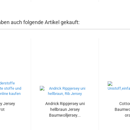
aben auch folgende Artikel gekauft:
y Jersey
Andrick Rippjersey uni
Cotto
rot
hellbraun Jersey
Baumwol
Baumwolljersey...
or