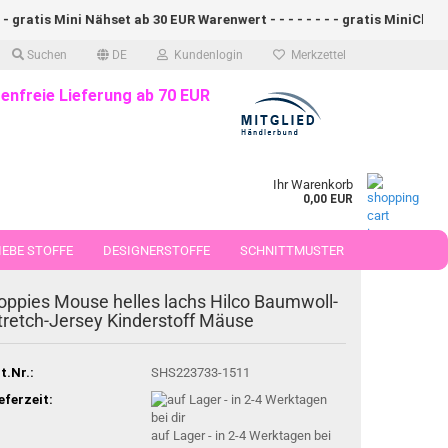
 - gratis Mini Nähset ab 30 EUR Warenwert - - - - - - - - gratis MiniClip P
Suchen
DE
Kundenlogin
Merkzettel
enfreie Lieferung ab 70 EUR
Ihr Warenkorb
0,00 EUR
EBE STOFFE
DESIGNERSTOFFE
SCHNITTMUSTER
 50 CM
oppies Mouse helles lachs Hilco Baumwoll-
tretch-Jersey Kinderstoff Mäuse
t.Nr.:
SHS223733-1511
eferzeit:
auf Lager - in 2-4 Werktagen bei