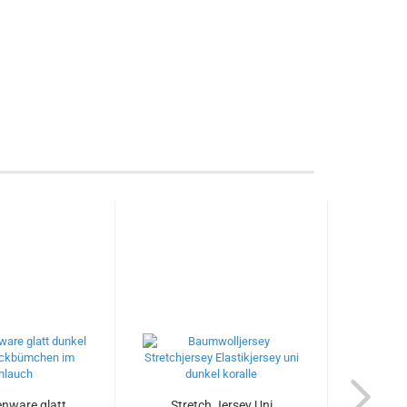
nware glatt
Stretch Jersey Uni