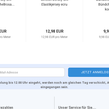
hellrosa...
Elastikjersey ecru
Bündch
kor
 EUR
12,98 EUR
9,
ro Meter
12,98 EUR pro Meter
9,98 EU
Zahlung bis 12.00 Uhr eingeht, werden noch am gleichen Tag verschickt
eingegangen sein.
Bezahlen
Unser Service für Sie....