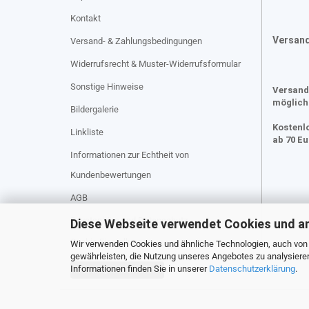
Kontakt
Versan
Versand- & Zahlungsbedingungen
Widerrufsrecht & Muster-Widerrufsformular
Sonstige Hinweise
Versand
möglich
Bildergalerie
Kostenl
Linkliste
ab 70 E
Informationen zur Echtheit von
Kundenbewertungen
AGB
Privatsphäre und Datenschutz
Diese Webseite verwendet Cookies und a
Cookie Einstellungen
Wir verwenden Cookies und ähnliche Technologien, auch von D
gewährleisten, die Nutzung unseres Angebotes zu analysiere
Informationen finden Sie in unserer
Datenschutzerklärung
.
Vertrag widerrufen