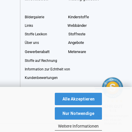
Kinderstoffe
Bildergalerie
Webbänder
Links
Stoffreste
Stoffe Lexikon
Angebote
Über uns
Gewerberabatt
Meterware
Stoffe auf Rechnung
Information zur Echtheit von
Kundenbewertungen
Alle Akzeptieren
SEHR GUT
5 / 5
Nur Notwendige
aus 231 Bewertungen
bei: ebay.de,
shopvote.de
Weitere Informationen