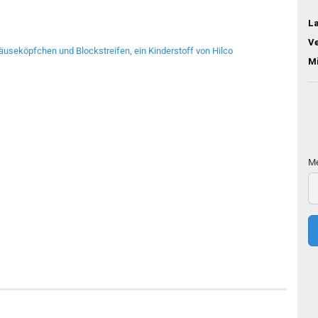
L
V
M
Me
Me