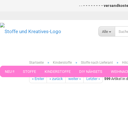
- -
- - - - - - - - versandkostenfr
Alle
»
»
»
Startseite
Kinderstoffe
Stoffe nach Lieferant
Hilc
Poppies Mouse helles lachs Hilco Baumwoll-Stretch-Jersey Kind
NEU !!
STOFFE
KINDERSTOFFE
DIY NÄHSETS
WEIHNAC
« Erster
« zurück
weiter »
Letzter »
599
Artikel in 
WEBBAND WEBBÄNDER
NÄHZUBEHÖR
WOLLE UND ZUBEHÖR