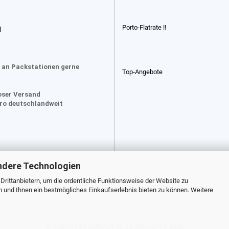
Porto-Flatrate !!
d
 an Packstationen gerne
Top-Angebote
oser Versand
uro deutschlandweit
ndere Technologien
rittanbietern, um die ordentliche Funktionsweise der Website zu
n und Ihnen ein bestmögliches Einkaufserlebnis bieten zu können. Weitere
Shopping Cart Software
by Gambio.com © 2026