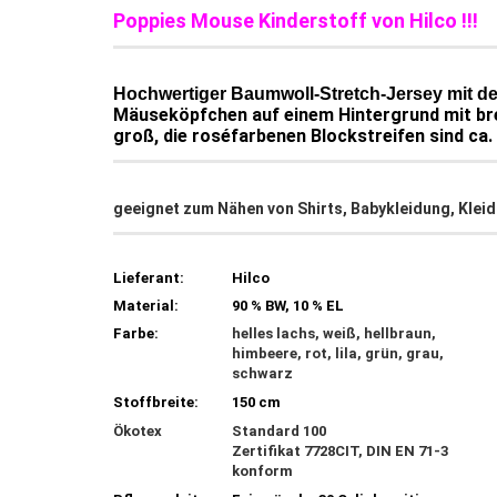
Poppies Mouse Kinderstoff von Hilco !!!
Hochwertiger Baumwoll-Stretch-Jersey mit de
Mäuseköpfchen auf einem Hintergrund mit brei
groß, die roséfarbenen Blockstreifen sind ca.
geeignet zum Nähen von Shirts, Babykleidung, Kleider
Lieferant:
Hilco
Material:
90 % BW, 10 % EL
Farbe:
helles lachs, weiß, hellbraun,
himbeere, rot, lila, grün, grau,
schwarz
Stoffbreite:
150 cm
Ökotex
Standard 100
Zertifikat 7728CIT, DIN EN 71-3
konform