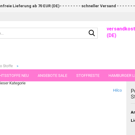
eie Lieferung ab 70 EUR (DE)- - - - - - - - schneller Versand - - - - - - -
versandkost
Suche...
(DE)
»
o Stoffe
erstoff Mäuse
HTSSTOFFE NEU
ANGEBOTE SALE
STOFFRESTE
HAMBURGER LI
dieser Kategorie
GUTSCHEINE
PORTO-FLATRATE
STOFFE IN STÜCKEN VON 25 UND
P
Hilco
S
Ar
Li