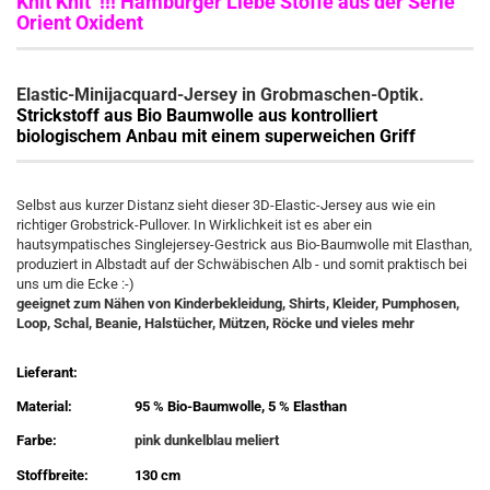
Knit Knit !!! Hamburger Liebe Stoffe aus der Serie
Orient Oxident
Elastic-Minijacquard-Jersey in Grobmaschen-Optik.
Strickstoff aus Bio Baumwolle aus kontrolliert
biologischem Anbau mit einem superweichen Griff
Selbst aus kurzer Distanz sieht dieser 3D-Elastic-Jersey aus wie ein
richtiger Grobstrick-Pullover. In Wirklichkeit ist es aber ein
hautsympatisches Singlejersey-Gestrick aus Bio-Baumwolle mit Elasthan,
produziert in Albstadt auf der Schwäbischen Alb - und somit praktisch bei
uns um die Ecke :-)
geeignet zum Nähen von Kinderbekleidung, Shirts, Kleider, Pumphosen,
Loop, Schal, Beanie, Halstücher, Mützen, Röcke und vieles mehr
Lieferant:
Material:
95 % Bio-Baumwolle, 5 % Elasthan
Farbe:
pink dunkelblau meliert
Stoffbreite:
130 cm