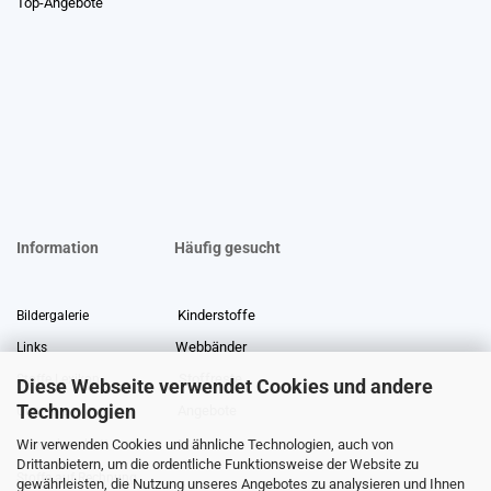
Top-Angebote
Information
Häufig gesucht
Kinderstoffe
Bildergalerie
Webbänder
Links
Stoffreste
Stoffe Lexikon
Diese Webseite verwendet Cookies und andere
Technologien
Angebote
Über uns
Wir verwenden Cookies und ähnliche Technologien, auch von
Gewerberabatt
Meterware
Drittanbietern, um die ordentliche Funktionsweise der Website zu
Stoffe auf Rechnung
gewährleisten, die Nutzung unseres Angebotes zu analysieren und Ihnen