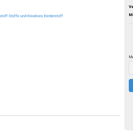
V
M
Me
Me