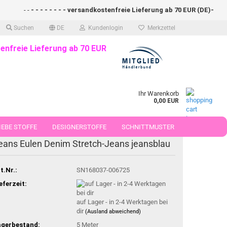
- -
- - - - - - - - versandkostenfreie Lieferung ab 70 EUR (DE)- - - - -
Suchen
DE
Kundenlogin
Merkzettel
enfreie Lieferung ab 70 EUR
Ihr Warenkorb
0,00 EUR
EBE STOFFE
DESIGNERSTOFFE
SCHNITTMUSTER
eans Eulen Denim Stretch-Jeans jeansblau
 50 CM
t.Nr.:
SN168037-006725
eferzeit:
auf Lager - in 2-4 Werktagen bei
dir
(Ausland abweichend)
agerbestand:
5
Meter