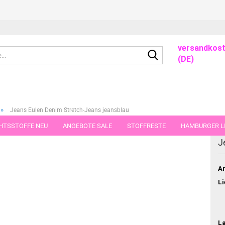
versandkost
Suche...
(DE)
»
Jeans Eulen Denim Stretch-Jeans jeansblau
HTSSTOFFE NEU
ANGEBOTE SALE
STOFFRESTE
HAMBURGER LI
dieser Kategorie
J
GUTSCHEINE
PORTO-FLATRATE
STOFFE IN STÜCKEN VON 25 UND
Ar
Li
L