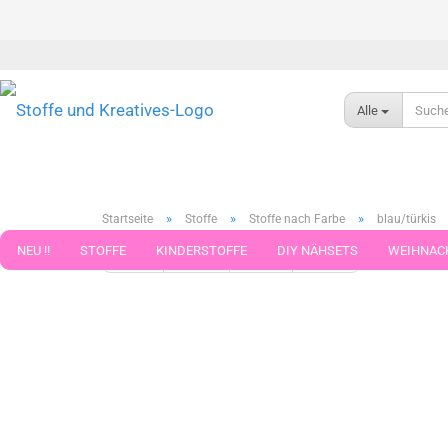
Alle
»
»
»
Startseite
Stoffe
Stoffe nach Farbe
blau/türkis
NEU !!
STOFFE
KINDERSTOFFE
DIY NÄHSETS
WEIHNAC
« Erster
« zurück
weiter »
Letzter »
371
Artikel in 
WEBBAND WEBBÄNDER
NÄHZUBEHÖR
WOLLE UND ZUBEHÖR