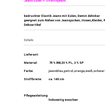
Jeans Eulen !!! Stretchjeans
bedruckter Elastik Jeans mit Eulen, Demin dehnbar
geeignet zum Nähen von Jeansjacken, Hosen,Kleider, 
Dekoartikel
Details:
Lieferant:
Material:
75 % BW,23 % PL, 2 % SP
Farbe:
jeansblau,petrol,orange,weiß,schwar
Stoffbreite:
ca. 140 cm
Pflegeanleitung:
linksseitig waschen