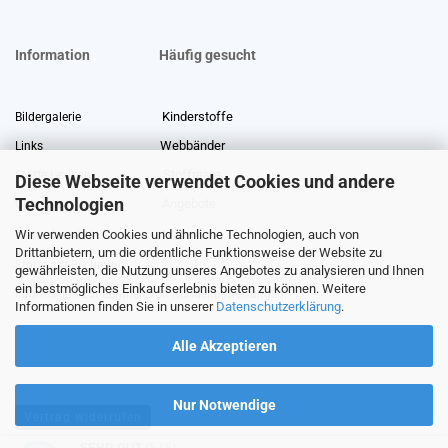
Information
Häufig gesucht
Kinderstoffe
Bildergalerie
Webbänder
Links
Stoffreste
Stoffe Lexikon
Diese Webseite verwendet Cookies und andere
Technologien
Angebote
Über uns
Wir verwenden Cookies und ähnliche Technologien, auch von
Gewerberabatt
Meterware
Drittanbietern, um die ordentliche Funktionsweise der Website zu
Stoffe auf Rechnung
gewährleisten, die Nutzung unseres Angebotes zu analysieren und Ihnen
ein bestmögliches Einkaufserlebnis bieten zu können. Weitere
Information zur Echtheit von Kundenbewertungen
Informationen finden Sie in unserer
Datenschutzerklärung
.
Alle Akzeptieren
Nur Notwendige
Vertrag widerrufen