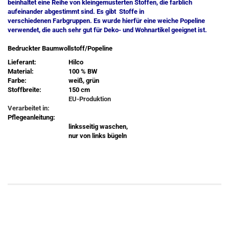
beinhaltet eine Reihe von kleingemusterten Stoffen, die farblich
aufeinander abgestimmt sind. Es gibt Stoffe in
verschiedenen Farbgruppen. Es wurde hierfür eine weiche Popeline
verwendet, die auch sehr gut für Deko- und Wohnartikel geeignet ist.
Bedruckter Baumwollstoff/Popeline
Lieferant:
Hilco
Material:
100 % BW
Farbe:
weiß, grün
Stoffbreite:
150 cm
EU-Produktion
Verarbeitet in:
Pflegeanleitung:
linksseitig waschen,
nur von links bügeln