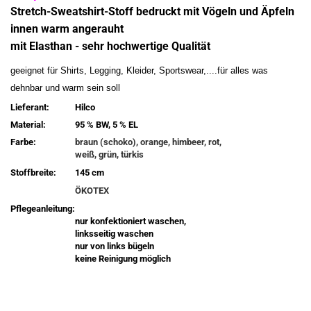
Stretch-Sweatshirt-Stoff bedruckt mit Vögeln und Äpfeln
innen warm angerauht
mit Elasthan - sehr hochwertige Qualität
geeignet für Shirts, Legging, Kleider, Sportswear,....für alles was
dehnbar und warm sein soll
Lieferant:
Hilco
Material:
95 % BW, 5 % EL
Farbe:
braun (schoko), orange, himbeer, rot,
weiß, grün, türkis
Stoffbreite:
145 cm
ÖKOTEX
Pflegeanleitung:
nur konfektioniert waschen,
linksseitig waschen
nur von links bügeln
keine Reinigung möglich