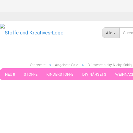
Alle
»
»
Startseite
Angebote Sale
Blümchennicky Nicky türkis,
NEU !!
STOFFE
KINDERSTOFFE
DIY NÄHSETS
WEIHNAC
0
Artikel in dieser Kategorie
WEBBAND WEBBÄNDER
NÄHZUBEHÖR
WOLLE UND ZUBEHÖR