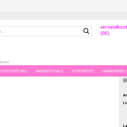
versandkost
Suche...
(DE)
 braun
HTSSTOFFE NEU
ANGEBOTE SALE
STOFFRESTE
HAMBURGER LI
B
GUTSCHEINE
PORTO-FLATRATE
STOFFE IN STÜCKEN VON 25 UND
Ar
Li
L