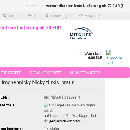
- -
- - - - - - - - versandkostenfreie Lieferung ab 70 EUR (DE)- - -
Suchen
DE
Kundenlogin
Merkzettel
enfreie Lieferung ab 70 EUR
Ihr Warenkorb
0,00 EUR
EBE STOFFE
DESIGNERSTOFFE
SCHNITTMUSTER
-41%
lümchennicky Nicky türkis, braun
 50 CM
t.Nr.:
SHT125692-218033_1
eferzeit:
auf Lager - in 2-4 Werktagen bei
dir
(Ausland abweichend)
agerbestand:
1.4
Meter