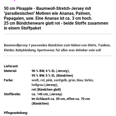
50 cm Pinapple - Baumwoll-Stretch-Jersey mit
"paradiesischen" Motiven wie Ananas, Palmen,
Papagaien, usw. Eine Ananas ist ca. 3 cm hoch
.
25 cm Bündchenware glatt rot - beide Stoffe zusammen
in einem Stoffpaket
Baumwolljersey + passendes Bündchen zum Nähen von Shirts, Tuniken,
Kleider, Babykleidung, Sportswear, für alles was dehnbar sein soll
Lieferant:
Material:
96 % BW, 4 % EL (Jersey),
95 % BW, 5 % EL (Bündchen)
Farbe:
weiß, rot, pink, senfgelb, grün, blau, türkis,
hellgrau
(Jersey),
rot (Bündchen glatt)
Stoffbreite:
ca. 145 cm, (Jersey)
im Schlauch ca. 35 cm, offen ca. 70 cm
(Bündchen)
Pflegeanleitung: