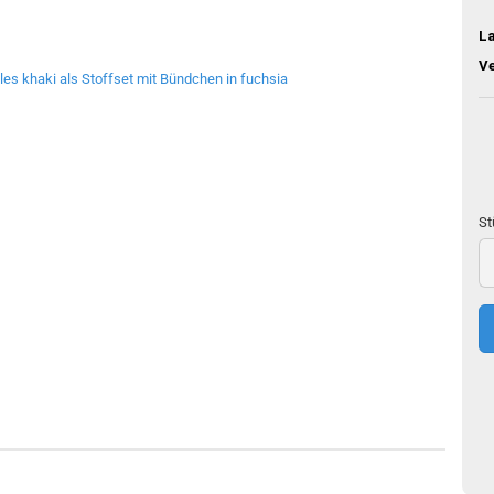
L
V
St
St