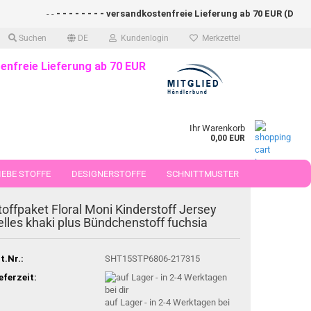
- -
- - - - - - - - versandkostenfreie Lieferung ab 70 EUR (DE)- - - 
Suchen
DE
Kundenlogin
Merkzettel
enfreie Lieferung ab 70 EUR
Ihr Warenkorb
0,00 EUR
EBE STOFFE
DESIGNERSTOFFE
SCHNITTMUSTER
 50 CM
toffpaket Floral Moni Kinderstoff Jersey
elles khaki plus Bündchenstoff fuchsia
t.Nr.:
SHT15STP6806-217315
eferzeit:
auf Lager - in 2-4 Werktagen bei