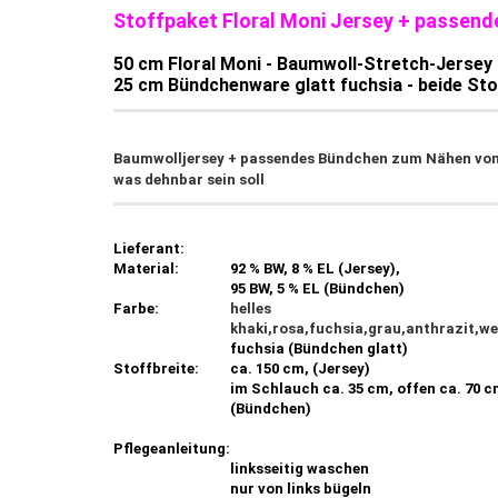
Stoffpaket Floral Moni Jersey + passend
50 cm Floral Moni - Baumwoll-Stretch-Jersey m
25 cm Bündchenware glatt fuchsia - beide St
Baumwolljersey + passendes Bündchen zum Nähen von Sh
was dehnbar sein soll
Lieferant:
Material:
92 % BW, 8 % EL (Jersey),
95 BW, 5 % EL (Bündchen)
Farbe:
helles
khaki,rosa,fuchsia,grau,anthrazit,we
fuchsia (Bündchen glatt)
Stoffbreite:
ca. 150 cm, (Jersey)
im Schlauch ca. 35 cm, offen ca. 70 
(Bündchen)
Pflegeanleitung:
linksseitig waschen
nur von links bügeln