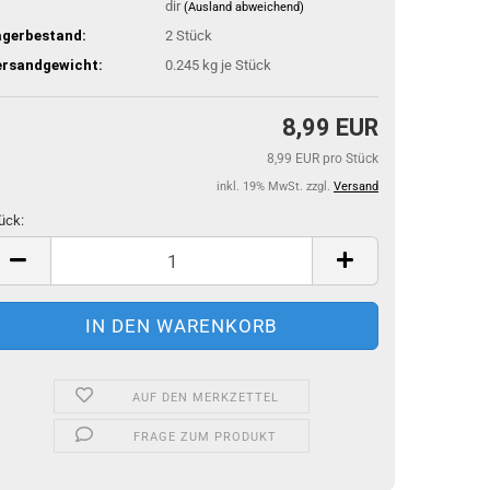
dir
(Ausland abweichend)
agerbestand:
2
Stück
ersandgewicht:
0.245
kg je Stück
8,99 EUR
8,99 EUR pro Stück
inkl. 19% MwSt. zzgl.
Versand
ück:
ück
AUF DEN MERKZETTEL
FRAGE ZUM PRODUKT