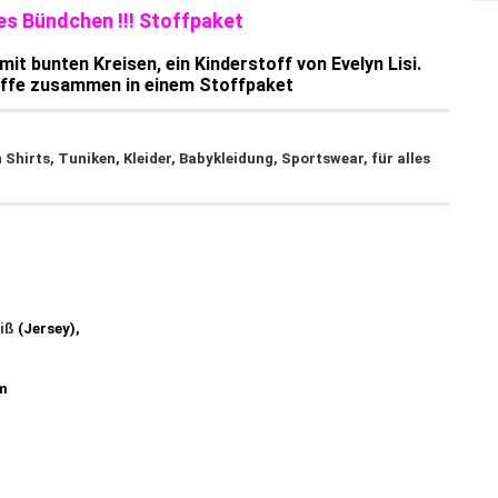
es Bündchen !!! Stoffpaket
it bunten Kreisen, ein Kinderstoff von Evelyn Lisi.
offe zusammen in einem Stoffpaket
irts, Tuniken, Kleider, Babykleidung, Sportswear, für alles
iß
(Jersey),
cm