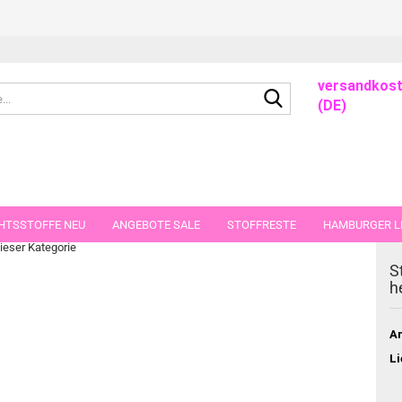
versandkost
Suche...
(DE)
dchenstoff fuchsia
HTSSTOFFE NEU
ANGEBOTE SALE
STOFFRESTE
HAMBURGER LI
dieser Kategorie
GUTSCHEINE
PORTO-FLATRATE
STOFFE IN STÜCKEN VON 25 UND
S
h
Ar
Li