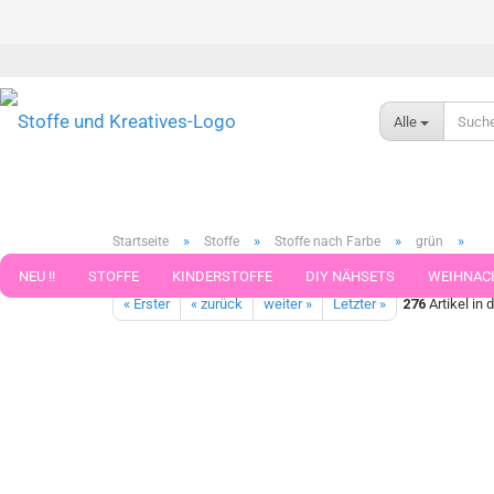
Alle
»
»
»
»
Startseite
Stoffe
Stoffe nach Farbe
grün
Stoffpaket Floral Moni Kinderstoff Jersey helles khaki plus Bün
NEU !!
STOFFE
KINDERSTOFFE
DIY NÄHSETS
WEIHNAC
« Erster
« zurück
weiter »
Letzter »
276
Artikel in 
WEBBAND WEBBÄNDER
NÄHZUBEHÖR
WOLLE UND ZUBEHÖR