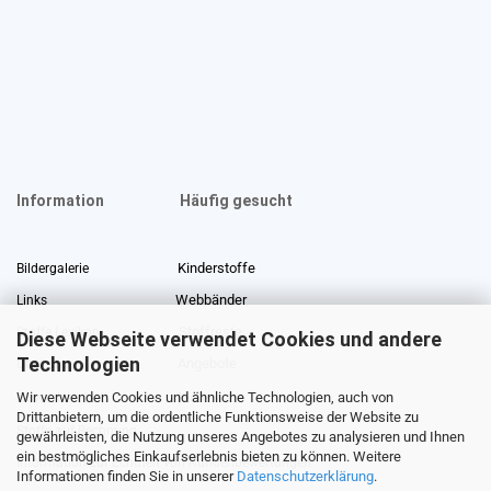
Information
Häufig gesucht
Kinderstoffe
Bildergalerie
Webbänder
Links
Stoffreste
Stoffe Lexikon
Diese Webseite verwendet Cookies und andere
Technologien
Angebote
Über uns
Wir verwenden Cookies und ähnliche Technologien, auch von
Gewerberabatt
Meterware
Drittanbietern, um die ordentliche Funktionsweise der Website zu
Stoffe auf Rechnung
gewährleisten, die Nutzung unseres Angebotes zu analysieren und Ihnen
ein bestmögliches Einkaufserlebnis bieten zu können. Weitere
Information zur Echtheit von Kundenbewertungen
Informationen finden Sie in unserer
Datenschutzerklärung
.