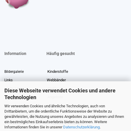
Information
Häufig gesucht
Kinderstoffe
Bildergalerie
Webbänder
Links
Stoffreste
Stoffe Lexikon
Diese Webseite verwendet Cookies und andere
Technologien
Angebote
Über uns
Wir verwenden Cookies und ähnliche Technologien, auch von
Gewerberabatt
Meterware
Drittanbietern, um die ordentliche Funktionsweise der Website zu
Stoffe auf Rechnung
gewährleisten, die Nutzung unseres Angebotes zu analysieren und Ihnen
ein bestmögliches Einkaufserlebnis bieten zu können. Weitere
Information zur Echtheit von Kundenbewertungen
Informationen finden Sie in unserer
Datenschutzerklärung
.