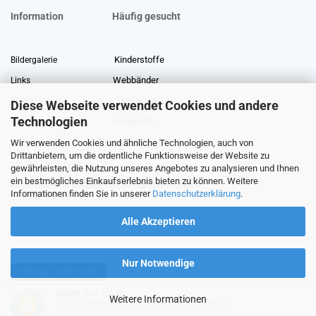
Information
Häufig gesucht
Kinderstoffe
Bildergalerie
Webbänder
Links
Stoffreste
Stoffe Lexikon
Diese Webseite verwendet Cookies und andere
Technologien
Angebote
Über uns
Wir verwenden Cookies und ähnliche Technologien, auch von
Gewerberabatt
Meterware
Drittanbietern, um die ordentliche Funktionsweise der Website zu
Stoffe auf Rechnung
gewährleisten, die Nutzung unseres Angebotes zu analysieren und Ihnen
ein bestmögliches Einkaufserlebnis bieten zu können. Weitere
Information zur Echtheit von Kundenbewertungen
Informationen finden Sie in unserer
Datenschutzerklärung
.
Alle Akzeptieren
Nur Notwendige
Vertrag widerrufen
SEHR GUT
(5 / 5)
Weitere Informationen
aus
231
Bewertungen bei: ebay.de, shopvote.de ⓘ
Shopping Cart Software
by Gambio.com © 2026
Informationen zur Echtheit der Bewertungen