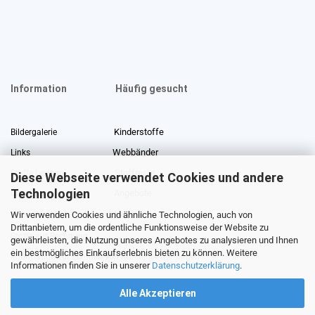
Information
Häufig gesucht
Kinderstoffe
Bildergalerie
Webbänder
Links
Stoffreste
Stoffe Lexikon
Diese Webseite verwendet Cookies und andere
Technologien
Angebote
Über uns
Wir verwenden Cookies und ähnliche Technologien, auch von
Gewerberabatt
Meterware
Drittanbietern, um die ordentliche Funktionsweise der Website zu
Stoffe auf Rechnung
gewährleisten, die Nutzung unseres Angebotes zu analysieren und Ihnen
ein bestmögliches Einkaufserlebnis bieten zu können. Weitere
Information zur Echtheit von Kundenbewertungen
Informationen finden Sie in unserer
Datenschutzerklärung
.
Alle Akzeptieren