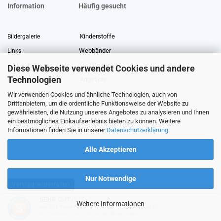
Information
Häufig gesucht
Kinderstoffe
Bildergalerie
Webbänder
Links
Stoffreste
Stoffe Lexikon
Diese Webseite verwendet Cookies und andere
Technologien
Angebote
Über uns
Wir verwenden Cookies und ähnliche Technologien, auch von
Gewerberabatt
Meterware
Drittanbietern, um die ordentliche Funktionsweise der Website zu
Stoffe auf Rechnung
gewährleisten, die Nutzung unseres Angebotes zu analysieren und Ihnen
ein bestmögliches Einkaufserlebnis bieten zu können. Weitere
Information zur Echtheit von Kundenbewertungen
Informationen finden Sie in unserer
Datenschutzerklärung
.
Alle Akzeptieren
Nur Notwendige
Vertrag widerrufen
SEHR GUT
(5 / 5)
Weitere Informationen
aus
231
Bewertungen bei: ebay.de, shopvote.de ⓘ
Shopping Cart Software
by Gambio.com © 2026
Informationen zur Echtheit der Bewertungen