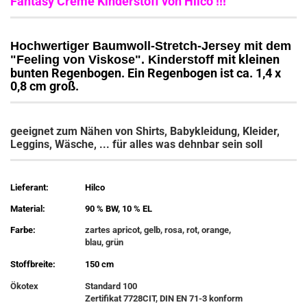
Fantasy Creme Kinderstoff von Hilco !!!
Hochwertiger Baumwoll-Stretch-Jersey mit dem
mit kleinen
"Feeling von Viskose". Kinderstoff
bunten Regenbogen. Ein Regenbogen ist ca. 1,4 x
0,8 cm groß.
geeignet zum Nähen von Shirts, Babykleidung, Kleider,
Leggins, Wäsche, ... für alles was dehnbar sein soll
Lieferant:
Hilco
Material:
90 % BW, 10 % EL
Farbe:
zartes apricot, gelb, rosa, rot, orange,
blau, grün
Stoffbreite:
150 cm
Ökotex
Standard 100
Zertifikat 7728CIT, DIN EN 71-3 konform