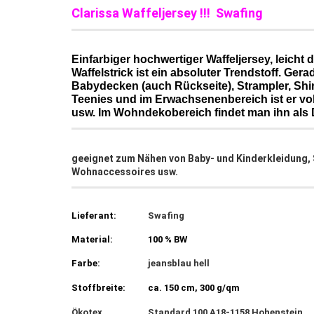
Clarissa Waffeljersey !!! Swafing
Einfarbiger hochwertiger Waffeljersey, leicht
Waffelstrick ist ein absoluter Trendstoff. Ger
Babydecken (auch Rückseite), Strampler, Shir
Teenies und im Erwachsenenbereich ist er voll 
usw. Im Wohndekobereich findet man ihn als
geeignet zum Nähen von Baby- und Kinderkleidung, S
Wohnaccessoires usw.
Lieferant:
Swafing
Material:
100 % BW
Farbe:
jeansblau hell
Stoffbreite:
ca. 150 cm, 300 g/qm
Ökotex
Standard 100 A18-1158 Hohenstein