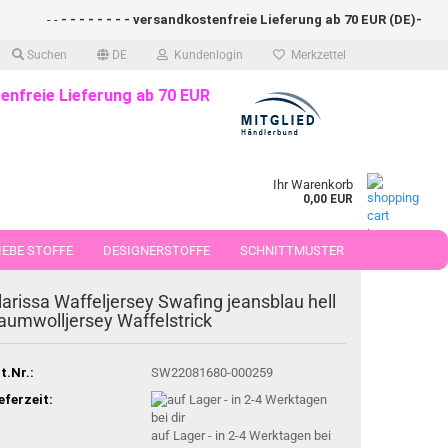
- -
- - - - - - - - versandkostenfreie Lieferung ab 70 EUR (DE)- - - - - - 
Suchen
DE
Kundenlogin
Merkzettel
enfreie Lieferung ab 70 EUR
Ihr Warenkorb
0,00 EUR
EBE STOFFE
DESIGNERSTOFFE
SCHNITTMUSTER
 50 CM
larissa Waffeljersey Swafing jeansblau hell
aumwolljersey Waffelstrick
t.Nr.:
SW22081680-000259
eferzeit:
auf Lager - in 2-4 Werktagen bei