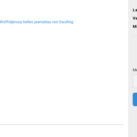
L
V
M
Me
Me