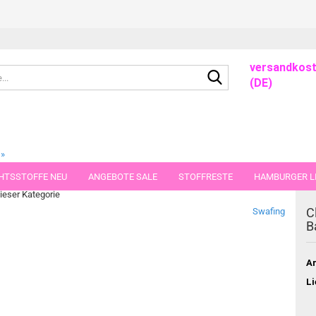
versandkost
Suche...
(DE)
»
felstrick
HTSSTOFFE NEU
ANGEBOTE SALE
STOFFRESTE
HAMBURGER LI
dieser Kategorie
GUTSCHEINE
PORTO-FLATRATE
STOFFE IN STÜCKEN VON 25 UND
C
Swafing
B
Ar
Li