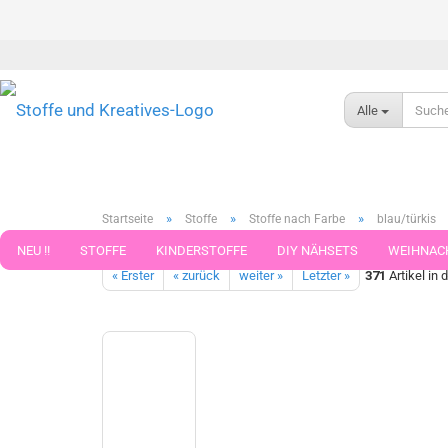
Alle
»
»
»
Startseite
Stoffe
Stoffe nach Farbe
blau/türkis
Clarissa Waffeljersey Swafing jeansblau hell Baumwolljersey Waf
NEU !!
STOFFE
KINDERSTOFFE
DIY NÄHSETS
WEIHNAC
« Erster
« zurück
weiter »
Letzter »
371
Artikel in 
WEBBAND WEBBÄNDER
NÄHZUBEHÖR
WOLLE UND ZUBEHÖR