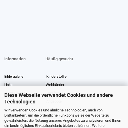
Information
Häufig gesucht
Kinderstoffe
Bildergalerie
Webbänder
Links
Stoffreste
Stoffe Lexikon
Diese Webseite verwendet Cookies und andere
Technologien
Angebote
Über uns
Wir verwenden Cookies und ähnliche Technologien, auch von
Gewerberabatt
Meterware
Drittanbietern, um die ordentliche Funktionsweise der Website zu
Stoffe auf Rechnung
gewährleisten, die Nutzung unseres Angebotes zu analysieren und Ihnen
ein bestmögliches Einkaufserlebnis bieten zu können. Weitere
Information zur Echtheit von Kundenbewertungen