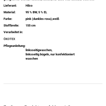
Lieferant:
Hilco
Material:
95 % BW, 5 % EL
Farbe:
pink (dunkles rosa),weiß
Stoffbreite:
155 cm
Verarbeitet in:
ÖKOTEX
Pflegeanleitung:
linksseitigwaschen,
linksseitig bügeln, nur konfektioniert
waschen