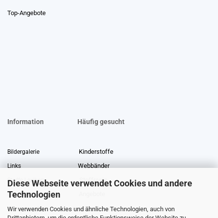
Top-Angebote
Information
Häufig gesucht
Kinderstoffe
Bildergalerie
Webbänder
Links
Stoffreste
Stoffe Lexikon
Diese Webseite verwendet Cookies und andere
Technologien
Angebote
Über uns
Wir verwenden Cookies und ähnliche Technologien, auch von
Gewerberabatt
Meterware
Drittanbietern, um die ordentliche Funktionsweise der Website zu