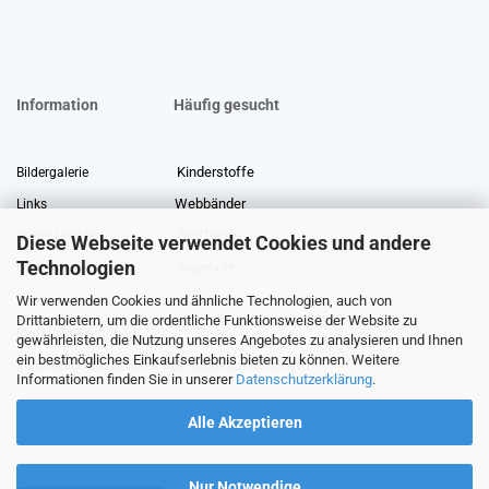
Information
Häufig gesucht
Kinderstoffe
Bildergalerie
Webbänder
Links
Stoffreste
Stoffe Lexikon
Diese Webseite verwendet Cookies und andere
Technologien
Angebote
Über uns
Wir verwenden Cookies und ähnliche Technologien, auch von
Gewerberabatt
Meterware
Drittanbietern, um die ordentliche Funktionsweise der Website zu
Stoffe auf Rechnung
gewährleisten, die Nutzung unseres Angebotes zu analysieren und Ihnen
ein bestmögliches Einkaufserlebnis bieten zu können. Weitere
Information zur Echtheit von Kundenbewertungen
Informationen finden Sie in unserer
Datenschutzerklärung
.
Alle Akzeptieren
Nur Notwendige