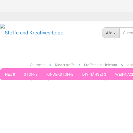
Alle
»
»
»
Startseite
Kinderstoffe
Stoffe nach Lieferant
Hilc
NEU !!
STOFFE
KINDERSTOFFE
DIY NÄHSETS
WEIHNAC
« Erster
« zurück
weiter »
Letzter »
599
Artikel in 
WEBBAND WEBBÄNDER
NÄHZUBEHÖR
WOLLE UND ZUBEHÖR