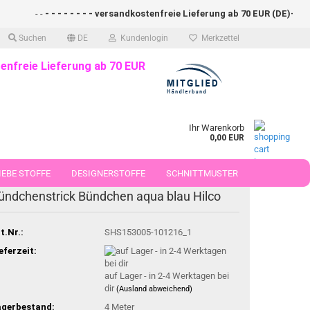
- -
- - - - - - - - versandkostenfreie Lieferung ab 70 EUR (DE)- - - - - 
Suchen
DE
Kundenlogin
Merkzettel
enfreie Lieferung ab 70 EUR
Ihr Warenkorb
0,00 EUR
EBE STOFFE
DESIGNERSTOFFE
SCHNITTMUSTER
ündchenstrick Bündchen aqua blau Hilco
 50 CM
t.Nr.:
SHS153005-101216_1
eferzeit:
auf Lager - in 2-4 Werktagen bei
dir
(Ausland abweichend)
agerbestand:
4
Meter