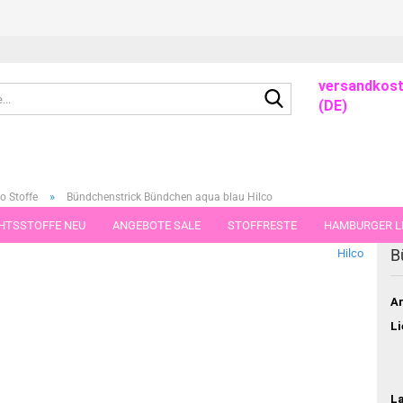
versandkost
Suche...
(DE)
»
o Stoffe
Bündchenstrick Bündchen aqua blau Hilco
HTSSTOFFE NEU
ANGEBOTE SALE
STOFFRESTE
HAMBURGER LI
dieser Kategorie
B
Hilco
GUTSCHEINE
PORTO-FLATRATE
STOFFE IN STÜCKEN VON 25 UND
Ar
Li
L