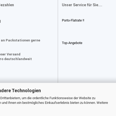
Bezahlen
Unser Service für Sie....
Porto-Flatrate !!
d
 an Packstationen gerne
Top-Angebote
oser Versand
uro deutschlandweit
ndere Technologien
rittanbietern, um die ordentliche Funktionsweise der Website zu
n und Ihnen ein bestmögliches Einkaufserlebnis bieten zu können. Weitere