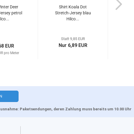
Winter Deer
Shirt Koala Dot
Mini
Jersey petrol
Stretch-Jersey blau
aq
lco...
Hilco...
Str
Statt 9,85 EUR
Nur 6,89 EUR
68 EUR
UR pro Meter
19,6
, Ausnahme: Paketsendungen, deren Zahlung muss bereits um 10.00 Uhr