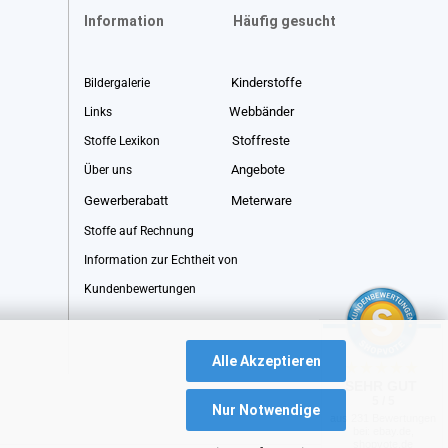
Information
Häufig gesucht
Kinderstoffe
Bildergalerie
Webbänder
Links
Stoffreste
Stoffe Lexikon
Angebote
Über uns
Gewerberabatt
Meterware
Stoffe auf Rechnung
Information zur Echtheit von
Kundenbewertungen
Alle Akzeptieren
SEHR GUT
5 / 5
Nur Notwendige
aus 231 Bewertungen
bei: ebay.de,
shopvote.de