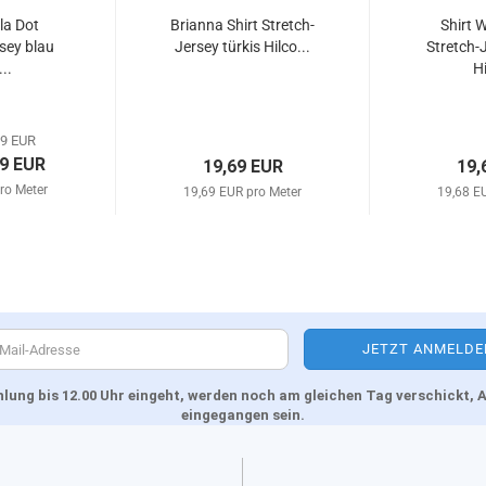
la Dot
Brianna Shirt Stretch-
Shirt 
sey blau
Jersey türkis Hilco...
Stretch-
...
Hi
69 EUR
99 EUR
19,69 EUR
19,
ro Meter
19,69 EUR pro Meter
19,68 E
Zahlung bis 12.00 Uhr eingeht, werden noch am gleichen Tag verschickt
eingegangen sein.