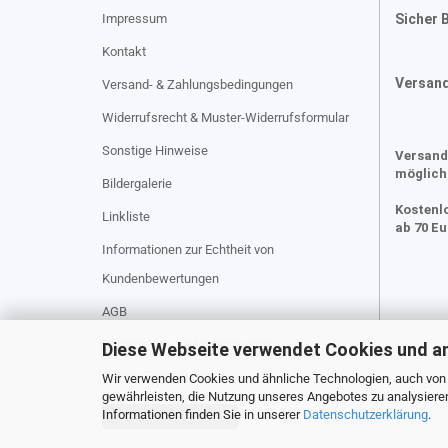
Impressum
Sicher 
Kontakt
Versan
Versand- & Zahlungsbedingungen
Widerrufsrecht & Muster-Widerrufsformular
Sonstige Hinweise
Versand
möglich
Bildergalerie
Kostenl
Linkliste
ab 70 E
Informationen zur Echtheit von
Kundenbewertungen
AGB
Privatsphäre und Datenschutz
Diese Webseite verwendet Cookies und a
Cookie Einstellungen
Wir verwenden Cookies und ähnliche Technologien, auch von D
gewährleisten, die Nutzung unseres Angebotes zu analysiere
Informationen finden Sie in unserer
Datenschutzerklärung
.
Vertrag widerrufen