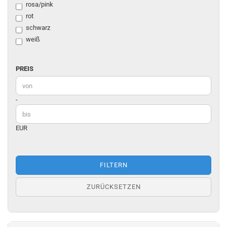
rosa/pink
rot
schwarz
weiß
PREIS
PREIS
Preis bis
-
EUR
FILTERN
ZURÜCKSETZEN