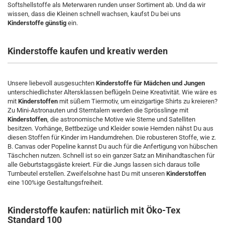
Softshellstoffe als Meterwaren runden unser Sortiment ab. Und da wir
wissen, dass die Kleinen schnell wachsen, kaufst Du bei uns
Kinderstoffe günstig
ein.
Kinderstoffe kaufen und kreativ werden
Unsere liebevoll ausgesuchten
Kinderstoffe für Mädchen und Jungen
unterschiedlichster Altersklassen beflügeln Deine Kreativität. Wie wäre es
mit
Kinderstoffen
mit süßem Tiermotiv, um einzigartige Shirts zu kreieren?
Zu Mini-Astronauten und Sterntalern werden die Sprösslinge mit
Kinderstoffen
, die astronomische Motive wie Sterne und Satelliten
besitzen. Vorhänge, Bettbezüge und Kleider sowie Hemden nähst Du aus
diesen Stoffen für Kinder im Handumdrehen. Die robusteren Stoffe, wie z.
B. Canvas oder Popeline kannst Du auch für die Anfertigung von hübschen
Täschchen nutzen. Schnell ist so ein ganzer Satz an Minihandtaschen für
alle Geburtstagsgäste kreiert. Für die Jungs lassen sich daraus tolle
Turnbeutel erstellen. Zweifelsohne hast Du mit unseren
Kinderstoffen
eine 100%ige Gestaltungsfreiheit.
Kinderstoffe kaufen: natürlich mit Öko-Tex
Standard 100