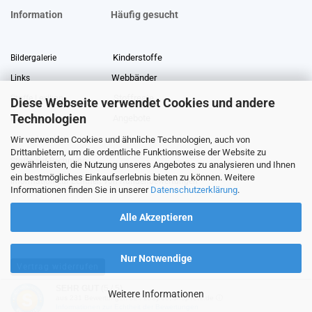
Information
Häufig gesucht
Kinderstoffe
Bildergalerie
Webbänder
Links
Stoffreste
Stoffe Lexikon
Diese Webseite verwendet Cookies und andere
Technologien
Angebote
Über uns
Wir verwenden Cookies und ähnliche Technologien, auch von
Gewerberabatt
Meterware
Drittanbietern, um die ordentliche Funktionsweise der Website zu
Stoffe auf Rechnung
gewährleisten, die Nutzung unseres Angebotes zu analysieren und Ihnen
ein bestmögliches Einkaufserlebnis bieten zu können. Weitere
Information zur Echtheit von Kundenbewertungen
Informationen finden Sie in unserer
Datenschutzerklärung
.
Alle Akzeptieren
Nur Notwendige
Vertrag widerrufen
SEHR GUT
(5 / 5)
Weitere Informationen
aus
231
Bewertungen bei: ebay.de, shopvote.de ⓘ
Shopping Cart Software
by Gambio.com © 2026
Informationen zur Echtheit der Bewertungen