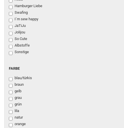
Hamburger Liebe
Swafing
I`m sew happy
JaTiJu
Jolijou
So Cute
Albstoffe
Sonstige
FARBE
FARBE
blau/türkis
braun
gelb
grau
grün
lila
natur
orange