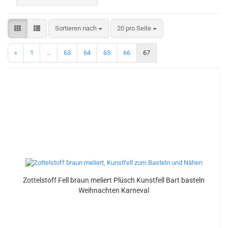
Sortieren nach
pro Seite
Sortieren nach
20 pro Seite
«
1
...
63
64
65
66
67
Zottelstoff Fell braun meliert Plüsch Kunstfell Bart basteln
Weihnachten Karneval