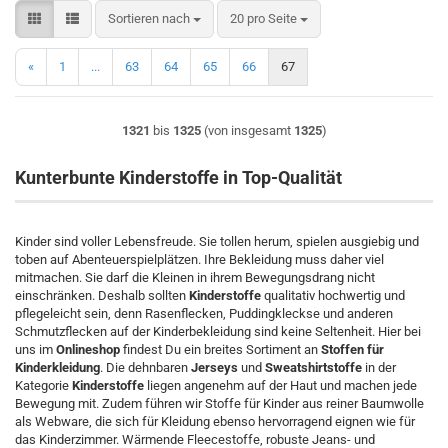
Sortieren nach
pro Seite
Sortieren nach
20 pro Seite
«
1
...
63
64
65
66
67
1321
bis
1325
(von insgesamt
1325
)
Kunterbunte Kinderstoffe in Top-Qualität
Kinder sind voller Lebensfreude. Sie tollen herum, spielen ausgiebig und
toben auf Abenteuerspielplätzen. Ihre Bekleidung muss daher viel
mitmachen. Sie darf die Kleinen in ihrem Bewegungsdrang nicht
einschränken. Deshalb sollten
Kinderstoffe
qualitativ hochwertig und
pflegeleicht sein, denn Rasenflecken, Puddingkleckse und anderen
Schmutzflecken auf der Kinderbekleidung sind keine Seltenheit. Hier bei
uns im
Onlineshop
findest Du ein breites Sortiment an
Stoffen für
Kinderkleidung
. Die dehnbaren
Jerseys
und
Sweatshirtstoffe
in der
Kategorie
Kinderstoffe
liegen angenehm auf der Haut und machen jede
Bewegung mit. Zudem führen wir Stoffe für Kinder aus reiner Baumwolle
als Webware, die sich für Kleidung ebenso hervorragend eignen wie für
das Kinderzimmer. Wärmende Fleecestoffe, robuste Jeans- und