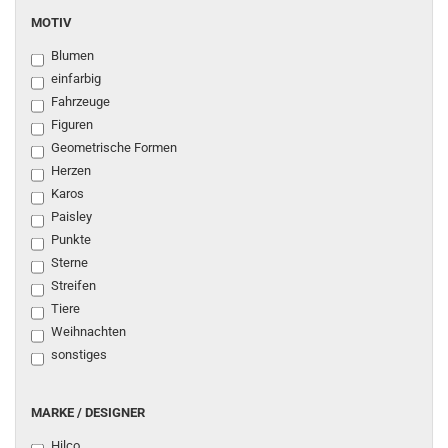
MOTIV
MOTIV
Blumen
einfarbig
Fahrzeuge
Figuren
Geometrische Formen
Herzen
Karos
Paisley
Punkte
Sterne
Streifen
Tiere
Weihnachten
sonstiges
MARKE
MARKE / DESIGNER
/
Hilco
DESIGNER