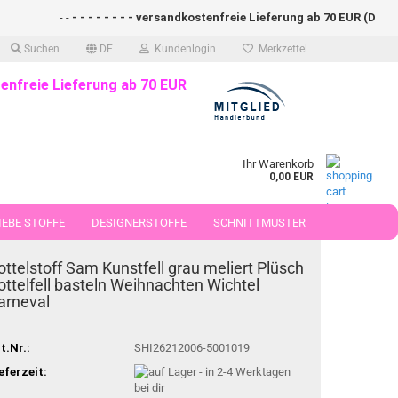
- -
- - - - - - - - versandkostenfreie Lieferung ab 70 EUR (DE)- - - 
Suchen
DE
Kundenlogin
Merkzettel
enfreie Lieferung ab 70 EUR
Ihr Warenkorb
0,00 EUR
EBE STOFFE
DESIGNERSTOFFE
SCHNITTMUSTER
 50 CM
ottelstoff Sam Kunstfell grau meliert Plüsch
ottelfell basteln Weihnachten Wichtel
arneval
t.Nr.:
SHI26212006-5001019
eferzeit: