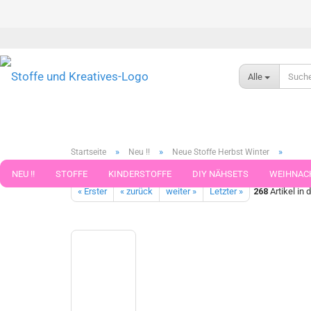
Alle
»
»
»
Startseite
Neu !!
Neue Stoffe Herbst Winter
Zottelstoff Sam Kunstfell grau meliert Plüsch Zottelfell bastel
NEU !!
STOFFE
KINDERSTOFFE
DIY NÄHSETS
WEIHNAC
« Erster
« zurück
weiter »
Letzter »
268
Artikel in 
WEBBAND WEBBÄNDER
NÄHZUBEHÖR
WOLLE UND ZUBEHÖR