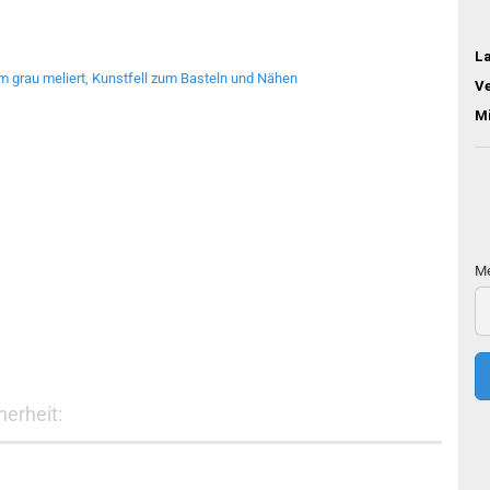
L
V
M
Me
Me
erheit: