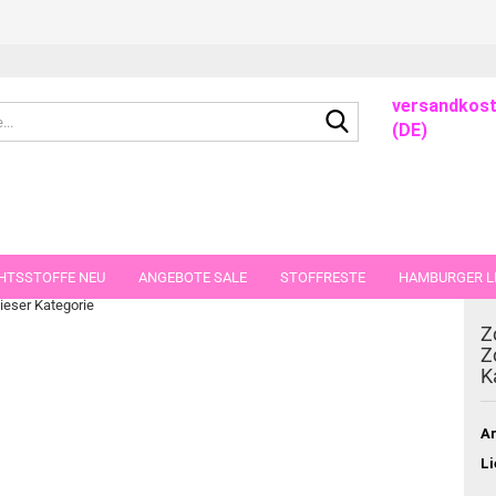
versandkost
Suche...
(DE)
n Weihnachten Wichtel Karneval
HTSSTOFFE NEU
ANGEBOTE SALE
STOFFRESTE
HAMBURGER LI
dieser Kategorie
GUTSCHEINE
PORTO-FLATRATE
STOFFE IN STÜCKEN VON 25 UND
Z
Z
K
Ar
Li